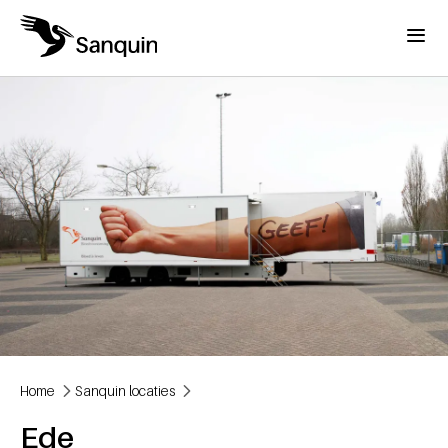
Overslaan en naar de inhoud gaan
Menu
Home
Sanquin locaties
Kruimelpad
Ede