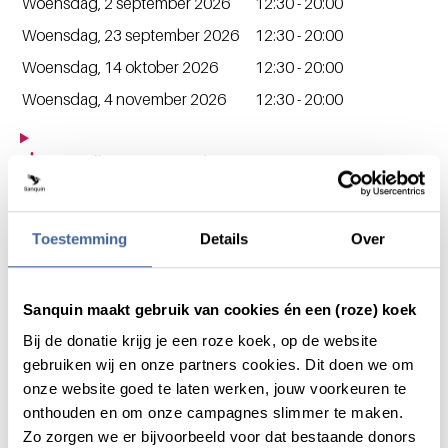
Woensdag, 2 september 2026
12:30 - 20:00
Woensdag, 23 september 2026
12:30 - 20:00
Woensdag, 14 oktober 2026
12:30 - 20:00
Woensdag, 4 november 2026
12:30 - 20:00
Toon alle openingstijden
Adres
Sanquin Bloedvoorziening
Toestemming
Details
Over
Wielervereniging ‘Ede’, Horsterweg 5
6715 CT
Ede
Nederland
Sanquin maakt gebruik van cookies én een (roze) koek
Fiets
Lopend
Auto
Open in Google Maps
Bij de donatie krijg je een roze koek, op de website
gebruiken wij en onze partners cookies. Dit doen we om
Contact
onze website goed te laten werken, jouw voorkeuren te
Heb je een vraag neem contact met ons op!
onthouden en om onze campagnes slimmer te maken.
Zo zorgen we er bijvoorbeeld voor dat bestaande donors