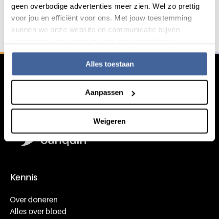
geen overbodige advertenties meer zien. Wel zo prettig
Service & contact
voor jou en efficiënt voor ons. Met jouw toestemming
kunnen we onze website en communicatie blijven
verbeteren. Lees meer in onze cookieverklaring.
Algemene informatie
Alles toestaan
Aanpassen
Weigeren
Kennis
Footer navigatie
Over doneren
Alles over bloed