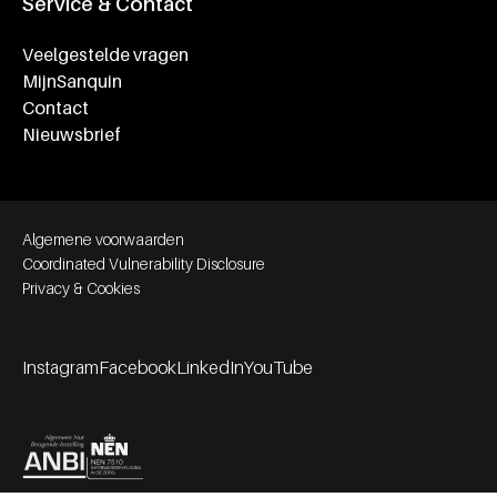
Service & Contact
Veelgestelde vragen
MijnSanquin
Contact
Nieuwsbrief
Footer bottom navigation
Algemene voorwaarden
Coordinated Vulnerability Disclosure
Privacy & Cookies
Instagram
Facebook
LinkedIn
YouTube
Footer socials
Partners