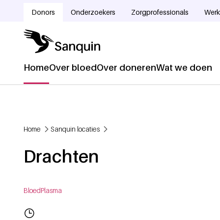
Overslaan en naar de inhoud gaan
Donors
Onderzoekers
Zorgprofessionals
Werk
Doelgroepnavigatie
Home
Over bloed
Over doneren
Wat we doen
Hoofdnavigatie
Home
Sanquin locaties
Kruimelpad
Drachten
Bloed
Plasma