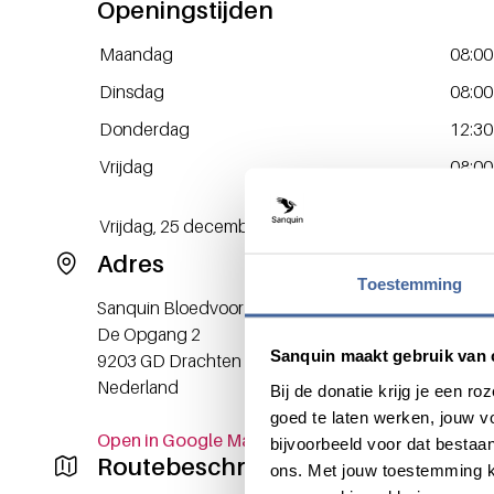
Openingstijden
Dag / Datum
Opening
Maandag
08:00
Dinsdag
08:00
Donderdag
12:30
Vrijdag
08:00
Dag / Datum
Opening
Vrijdag, 25 december 2026
Geslo
Adres
Toestemming
Sanquin Bloedvoorziening
De Opgang 2
Sanquin maakt gebruik van 
9203 GD
Drachten
Nederland
Bij de donatie krijg je een 
goed te laten werken, jouw 
Open in Google Maps
bijvoorbeeld voor dat bestaan
Routebeschrijving
ons. Met jouw toestemming k