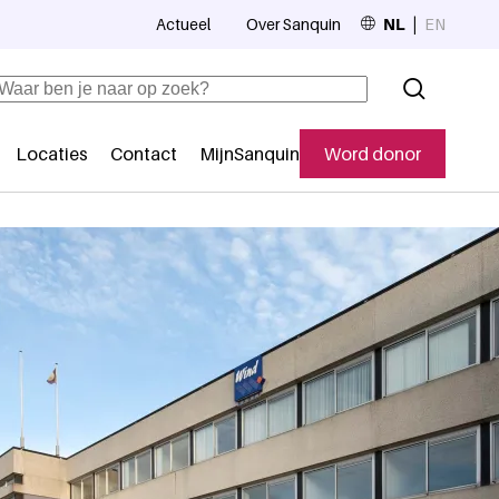
Actueel
Over Sanquin
NL
EN
Top navigation
Zoeken
Locaties
Contact
MijnSanquin
Word donor
Secundaire navigatie