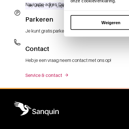
onze cookieverklaring.
Navigatie-adres: De Opgang 2 in het Nederlands invoe
Fiets
Lopend
Auto
Parkeren
Weigeren
Je kunt gratis parkeren achter het gebouw van Sanq
Contact
Heb je een vraag neem contact met ons op!
Service & contact
Algemene informatie