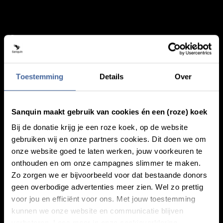
Toestemming
Details
Over
Knowledge
Footer navigatie
Sanquin maakt gebruik van cookies én een (roze) koek
Giving blood
About blood
Bij de donatie krijg je een roze koek, op de website
About plasma
gebruiken wij en onze partners cookies. Dit doen we om
Our expertise
onze website goed te laten werken, jouw voorkeuren te
onthouden en om onze campagnes slimmer te maken.
Zo zorgen we er bijvoorbeeld voor dat bestaande donors
Our audiences
geen overbodige advertenties meer zien. Wel zo prettig
voor jou en efficiënt voor ons. Met jouw toestemming
Research
kunnen we onze website en communicatie blijven
Health care
verbeteren. Lees meer in onze cookieverklaring.