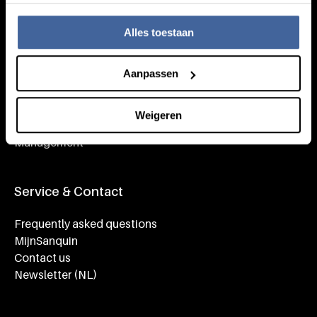
Working at Sanquin
Donors
Alles toestaan
Aanpassen
About Sanquin
Education
Weigeren
Press
Management
Service & Contact
Frequently asked questions
MijnSanquin
Contact us
Newsletter (NL)