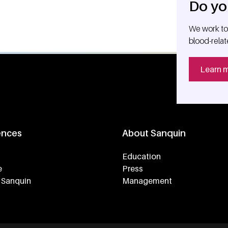
Do yo
We work tog
blood-relat
Learn 
ences
About Sanquin
Education
e
Press
 Sanquin
Management