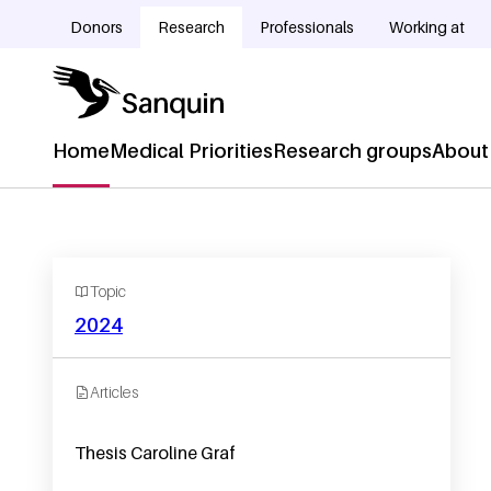
Skip to main content
Donors
Research
Professionals
Working at
Doelgroepnavigatie
Home
Medical Priorities
Research groups
About
Hoofdnavigatie
Topic
2024
Articles
Thesis Caroline Graf