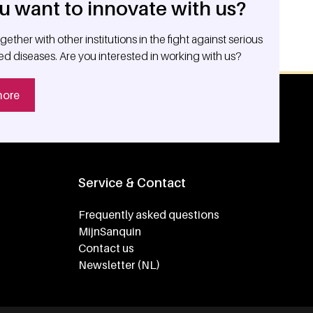
u want to innovate with us?
ether with other institutions in the fight against serious
ed diseases. Are you interested in working with us?
more
Service & Contact
Frequently asked questions
MijnSanquin
Contact us
Newsletter (NL)