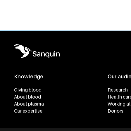
General information
Knowledge
Our audi
Footer navigatie
Giving blood
Research
About blood
Health car
About plasma
Working at
Our expertise
Donors