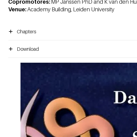
Copromotores:
MP Janssen PhD and K van den H
Venue:
Academy Building, Leiden University
Chapters
Download