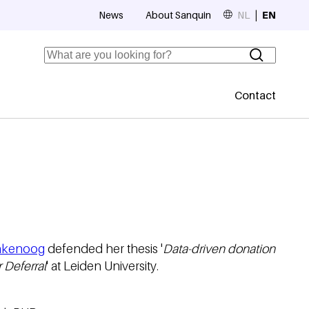
News
About Sanquin
NL
EN
Top navigation
Search
Contact
Secundaire
inkenoog
defended her thesis '
Data-driven donation
 Deferral
' at Leiden University.