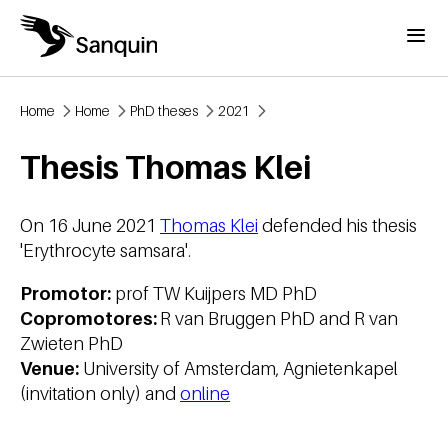
Skip to main content
Menu
Home
Home
PhD theses
2021
Breadcrumb
Thesis Thomas Klei
On 16 June 2021
Thomas Klei
defended his thesis
'Erythrocyte samsara'.
Promotor:
prof TW Kuijpers MD PhD
Copromotores:
R van Bruggen PhD and R van
Zwieten PhD
Venue:
University of Amsterdam, Agnietenkapel
(invitation only) and
online