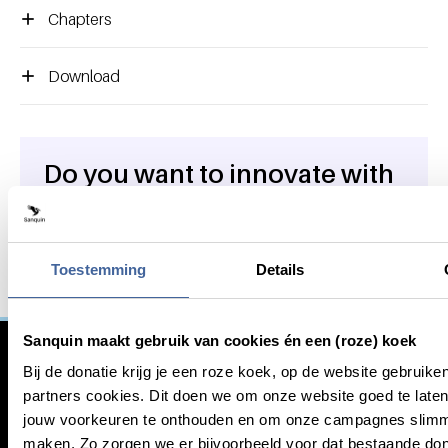
Chapters
Download
Do you want to innovate with
General information
us?
We work together with other institutions in the fight
against serious blood-related diseases. Are you
Toestemming
Details
interested in working with us?
Sanquin maakt gebruik van cookies én een (roze) koek
Learn more
Bij de donatie krijg je een roze koek, op de website gebruike
partners cookies. Dit doen we om onze website goed te late
jouw voorkeuren te onthouden en om onze campagnes slimm
maken. Zo zorgen we er bijvoorbeeld voor dat bestaande do