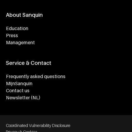
About Sanquin
Education
Press
Management
Service & Contact
Frequently asked questions
MijnSanquin
Contact us
Newsletter (NL)
Footer bottom navigation
Coordinated Vulnerability Disclosure
Privacy & Cookies