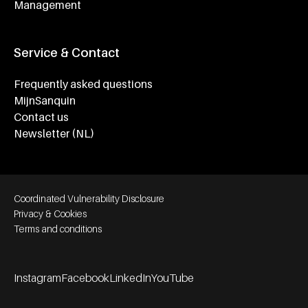
Management
Service & Contact
Frequently asked questions
MijnSanquin
Contact us
Newsletter (NL)
Footer bottom navigation
Coordinated Vulnerability Disclosure
Privacy & Cookies
Terms and conditions
Instagram
Facebook
LinkedIn
YouTube
Footer socials