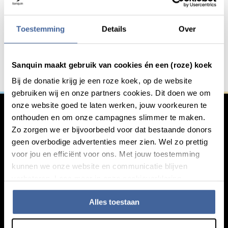
Do you want to innovate with
General information
us?
Toestemming
Details
Over
We work together with other institutions in the fight
against serious blood-related diseases. Are you
Sanquin maakt gebruik van cookies én een (roze) koek
interested in working with us?
Bij de donatie krijg je een roze koek, op de website
gebruiken wij en onze partners cookies. Dit doen we om
Learn more
onze website goed te laten werken, jouw voorkeuren te
onthouden en om onze campagnes slimmer te maken.
Zo zorgen we er bijvoorbeeld voor dat bestaande donors
geen overbodige advertenties meer zien. Wel zo prettig
voor jou en efficiënt voor ons. Met jouw toestemming
kunnen we onze website en communicatie blijven
verbeteren. Lees meer in onze cookieverklaring.
Alles toestaan
Knowledge