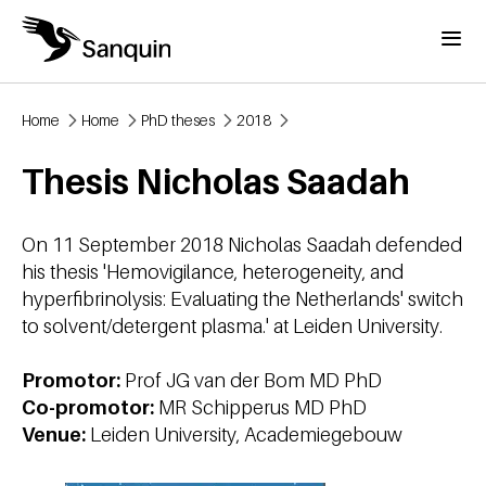
Skip to main content
Menu
Home
Home
PhD theses
2018
Breadcrumb
Thesis Nicholas Saadah
On 11 September 2018 Nicholas Saadah defended
his thesis 'Hemovigilance, heterogeneity, and
hyperfibrinolysis: Evaluating the Netherlands' switch
to solvent/detergent plasma.' at Leiden University.
Promotor:
Prof JG van der Bom MD PhD
Co-promotor:
MR Schipperus MD PhD
Venue:
Leiden University, Academiegebouw