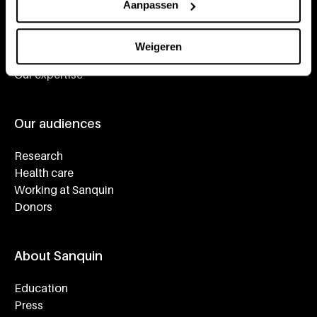
Aanpassen
Footer navigatie
Giving blood
About blood
Weigeren
About plasma
Our expertise
Our audiences
Research
Health care
Working at Sanquin
Donors
About Sanquin
Education
Press