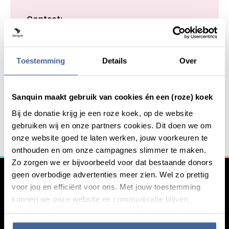
Contact:
Anja ten Brinke PhD
Marieke van Ham PhD
Plesmanlaan 125
Toestemming
Details
Over
1066 CX Amsterdam
Sanquin maakt gebruik van cookies én een (roze) koek
Bij de donatie krijg je een roze koek, op de website
gebruiken wij en onze partners cookies. Dit doen we om
General information
onze website goed te laten werken, jouw voorkeuren te
Curious about what we have to offer?
onthouden en om onze campagnes slimmer te maken.
Zo zorgen we er bijvoorbeeld voor dat bestaande donors
Our bloodproducts
geen overbodige advertenties meer zien. Wel zo prettig
voor jou en efficiënt voor ons. Met jouw toestemming
kunnen we onze website en communicatie blijven
verbeteren. Lees meer in onze cookieverklaring.