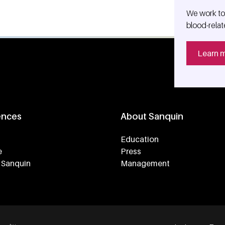
We work tog
blood-relat
Learn 
ences
About Sanquin
Education
e
Press
 Sanquin
Management