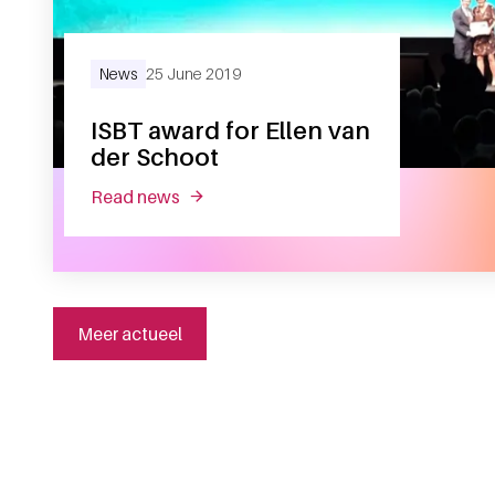
News
25 June 2019
ISBT award for Ellen van
der Schoot
read news
about isbt award for ellen van der scho
Meer actueel
General information