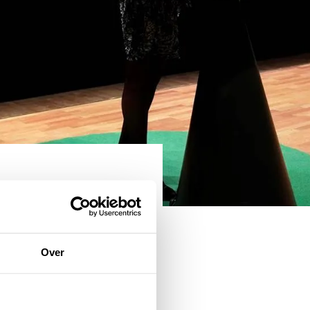
ne. During the well-
.
Over