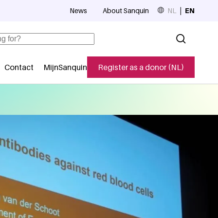
News
About Sanquin
NL
EN
Top navigation
Contact
MijnSanquin
Register as a donor (NL)
navigatie