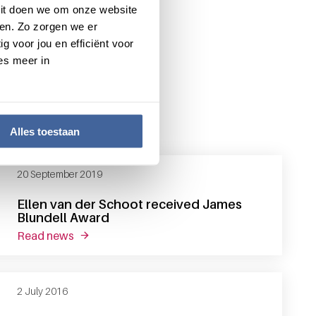
 Dit doen we om onze website
en. Zo zorgen we er
g voor jou en efficiënt voor
es meer in
Alles toestaan
20 September 2019
Ellen van der Schoot received James
Blundell Award
read news
about ellen van der schoot received james blun
2 July 2016