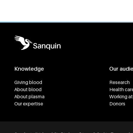
Knowledge
Our audi
Footer navigatie
Giving blood
Research
About blood
Health car
About plasma
Working at
Our expertise
Donors
Footer bottom navigation