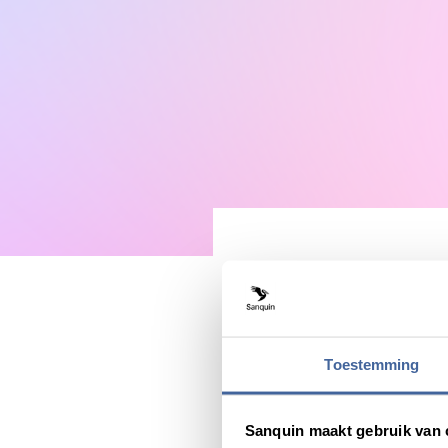
This award is given to scien
attended 2-day conference
Toestemming
Share this message with:
Sanquin maakt gebruik van 