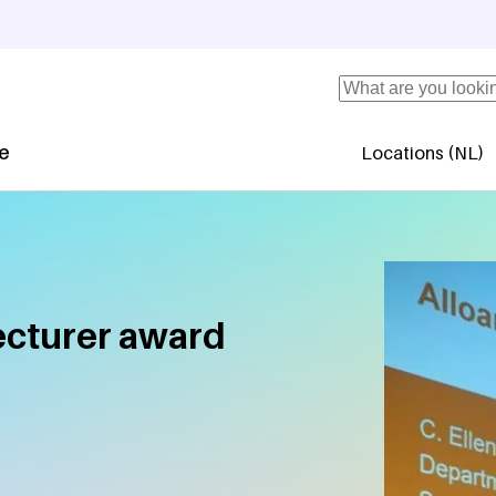
Search
se
Locations (NL)
Secundaire 
ecturer award