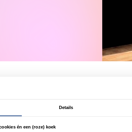
tists to honor their contributions to the field of Transfusion Medici
 in Umeå (Sweden) Ellen van der Schoot presented two lecturers
Details
cookies én een (roze) koek