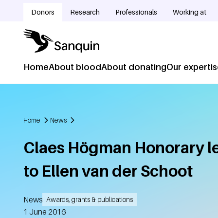
Skip to main content
Donors
Research
Professionals
Working at
Doelgroepnavigatie
Home
About blood
About donating
Our experti
Hoofdnavigatie
Home
News
Breadcrumb
Claes Högman Honorary l
to Ellen van der Schoot
News
Awards, grants & publications
Created
1 June 2016