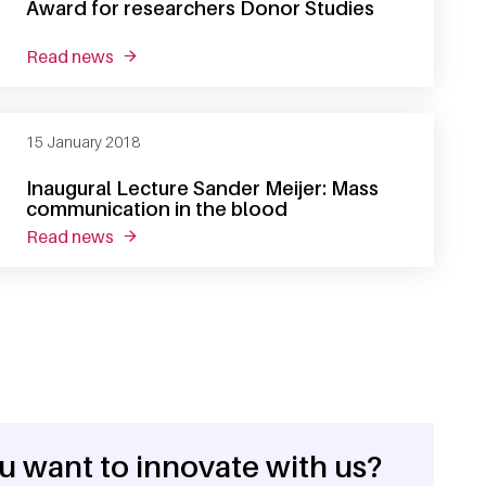
Award for researchers Donor Studies
read news
about award for researchers donor studies
15 January 2018
Inaugural Lecture Sander Meijer: Mass
communication in the blood
read news
about inaugural lecture sander meijer: mass c
u want to innovate with us?