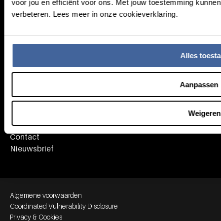
voor jou en efficiënt voor ons. Met jouw toestemming kunne
Over Sanquin
verbeteren. Lees meer in onze cookieverklaring.
Onderwijs
Pers
Organisatie
Alles toest
Aanpassen
Service & Contact
Veelgestelde vragen
Weigeren
MijnSanquin
Contact
Nieuwsbrief
Footer bottom navigation
Algemene voorwaarden
Coordinated Vulnerability Disclosure
Privacy & Cookies