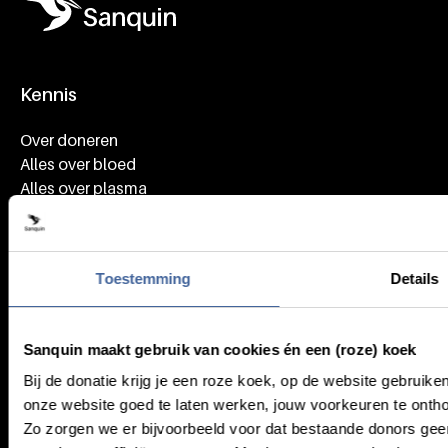
Kennis
Footer navigatie
Over doneren
Alles over bloed
Alles over plasma
Wat we doen
Toestemming
Details
Speciaal voor
Onderzoekers
Sanquin maakt gebruik van cookies én een (roze) koek
Zorgprofessionals
Werken bij Sanquin
Bij de donatie krijg je een roze koek, op de website gebruik
Donors
onze website goed te laten werken, jouw voorkeuren te on
Zo zorgen we er bijvoorbeeld voor dat bestaande donors geen