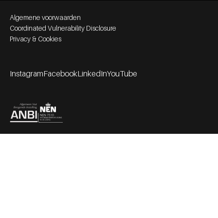
Footer bottom navigation
Algemene voorwaarden
Coordinated Vulnerability Disclosure
Privacy & Cookies
Instagram
Facebook
LinkedIn
YouTube
Footer socials
Partners