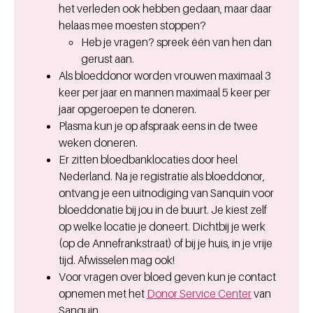
het verleden ook hebben gedaan, maar daar
helaas mee moesten stoppen?
Heb je vragen? spreek één van hen dan
gerust aan.
Als bloeddonor worden vrouwen maximaal 3
keer per jaar en mannen maximaal 5 keer per
jaar opgeroepen te doneren.
Plasma kun je op afspraak eens in de twee
weken doneren.
Er zitten bloedbanklocaties door heel
Nederland. Na je registratie als bloeddonor,
ontvang je een uitnodiging van Sanquin voor
bloeddonatie bij jou in de buurt. Je kiest zelf
op welke locatie je doneert. Dichtbij je werk
(op de Annefrankstraat) of bij je huis, in je vrije
tijd. Afwisselen mag ook!
Voor vragen over bloed geven kun je contact
opnemen met het
Donor Service Center
van
Sanquin.