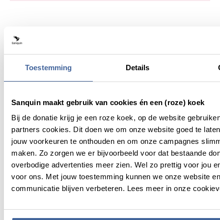
4 goede redenen om donor
te worden bij Sanquin
Toestemming
Details
Voor de ander
- Één op de vier mensen heeft ooit
bloed nodig. Om te overleven, te herstellen of ziekte te
voorkomen. Als donor help je mensen met kanker,
Sanquin maakt gebruik van cookies én een (roze) koek
slachtoffers van ongelukken en vrouwen én baby’s na
Bij de donatie krijg je een roze koek, op de website gebruike
een zware bevalling;
partners cookies. Dit doen we om onze website goed te late
Voor een goed gevoel
- Bloed of plasma doneren
jouw voorkeuren te onthouden en om onze campagnes slimm
betekent iets goeds doen voor een ander. Die
maken. Zo zorgen we er bijvoorbeeld voor dat bestaande do
wetenschap, dat je een positieve impact hebt op het
overbodige advertenties meer zien. Wel zo prettig voor jou en
leven van anderen, daar kan niets tegenop.
voor ons. Met jouw toestemming kunnen we onze website e
Voor jouw gezondheid
- Bij donatie krijg je een
communicatie blijven verbeteren. Lees meer in onze cookieve
korte medische keuring. We meten je bloeddruk en
het
hemoglobinegehalte
in je bloed. Ook testen we bij
elke donatie je bloed op
infectieziekten
. Mooi