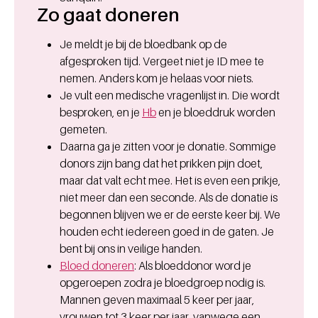
Zo gaat doneren
Je meldt je bij de bloedbank op de
afgesproken tijd. Vergeet niet je ID mee te
nemen. Anders kom je helaas voor niets.
Je vult een medische vragenlijst in. Die wordt
besproken, en je
Hb
en je bloeddruk worden
gemeten.
Daarna ga je zitten voor je donatie. Sommige
donors zijn bang dat het prikken pijn doet,
maar dat valt echt mee. Het is even een prikje,
niet meer dan een seconde. Als de donatie is
begonnen blijven we er de eerste keer bij. We
houden echt iedereen goed in de gaten. Je
bent bij ons in veilige handen.
Bloed doneren
: Als bloeddonor word je
opgeroepen zodra je bloedgroep nodig is.
Mannen geven maximaal 5 keer per jaar,
vrouwen tot 3 keer per jaar, vanwege een