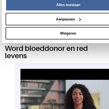
meegenomen, dat inzicht in je eigen gezondheid.
Alles toestaan
Voor de bloedvoorraad
- Bij rampen en
noodsituaties is vaak meteen veel bloed nodig. Samen
Aanpassen
met de andere donors hou je de voorraad op peil. Zo
kunnen we snel zorg bieden aan mensen in nood.
Weigeren
Word bloeddonor en red
levens