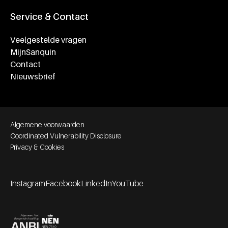
Service & Contact
Veelgestelde vragen
MijnSanquin
Contact
Nieuwsbrief
Footer bottom navigation
Algemene voorwaarden
Coordinated Vulnerability Disclosure
Privacy & Cookies
Instagram
Facebook
LinkedIn
YouTube
Footer socials