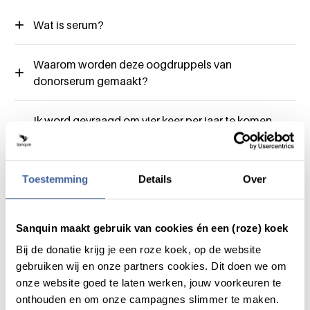
Wat is serum?
Waarom worden deze oogdruppels van
donorserum gemaakt?
Ik word gevraagd om vier keer per jaar te komen,
waarom is dat?
Hoe werkt serum geven voor
Toestemming
Details
Over
serumoogdruppels?
Sanquin maakt gebruik van cookies én een (roze) koek
Hoeveel patiënten kan ik helpen met mijn
donatie?
Bij de donatie krijg je een roze koek, op de website
gebruiken wij en onze partners cookies. Dit doen we om
onze website goed te laten werken, jouw voorkeuren te
Kan ik serum geven naast mijn reguliere bloed-
onthouden en om onze campagnes slimmer te maken.
of plasmadonaties?