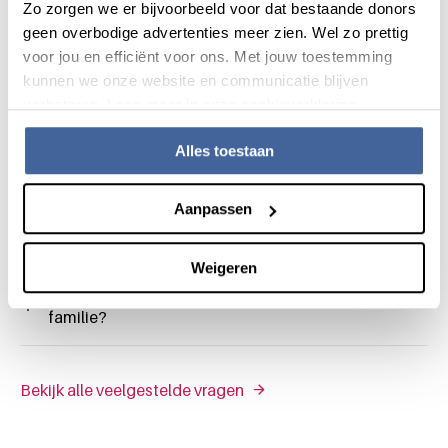
Zo zorgen we er bijvoorbeeld voor dat bestaande donors
geen overbodige advertenties meer zien. Wel zo prettig
Heb ik bij een serumdonatie meer/minder last
voor jou en efficiënt voor ons. Met jouw toestemming
dan bij een bloeddonatie?
kunnen we onze website en communicatie blijven
verbeteren. Lees meer in onze cookieverklaring.
Ik wil niet dat mijn donatie gebruikt wordt voor
Alles toestaan
serum, kan ik dit aangeven?
Aanpassen
Waarom kan plasma niet voor oogdruppels
worden gebruikt?
Weigeren
Kan ik serum doneren voor mijzelf - of voor
familie?
Bekijk alle veelgestelde vragen