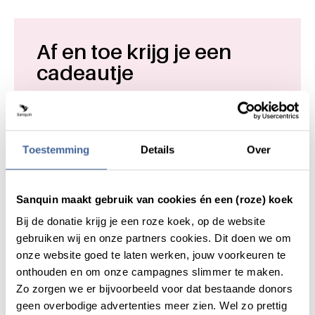
Af en toe krijg je een
cadeautje
Als dank voor jouw donatie ontvang je bij je 3e en
5e donatie een verrassing via e-mail. Heb je voor
de 10e, 25e of 50e keer gedoneerd? Dan mag je
Toestemming
Details
Over
een cadeau uitzoeken. Deze wisselen
regelmatig.
Bekijk de cadeaus
Sanquin maakt gebruik van cookies én een (roze) koek
Bij de donatie krijg je een roze koek, op de website
gebruiken wij en onze partners cookies. Dit doen we om
onze website goed te laten werken, jouw voorkeuren te
onthouden en om onze campagnes slimmer te maken.
Het zit in ons bloed. Geef om
Algemene informatie
Zo zorgen we er bijvoorbeeld voor dat bestaande donors
elkaar.
geen overbodige advertenties meer zien. Wel zo prettig