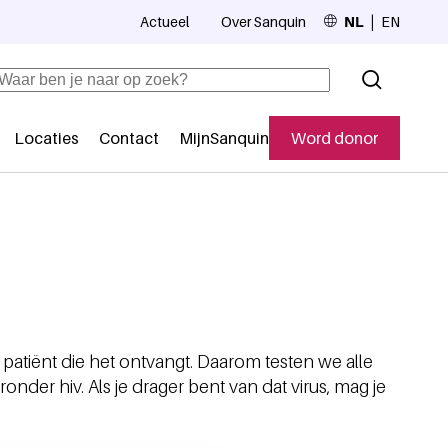
Actueel
Over Sanquin
NL
EN
Top navigation
Zoeken
Locaties
Contact
MijnSanquin
Word donor
Secundaire navigatie
atiënt die het ontvangt. Daarom testen we alle
ronder hiv. Als je drager bent van dat virus, mag je