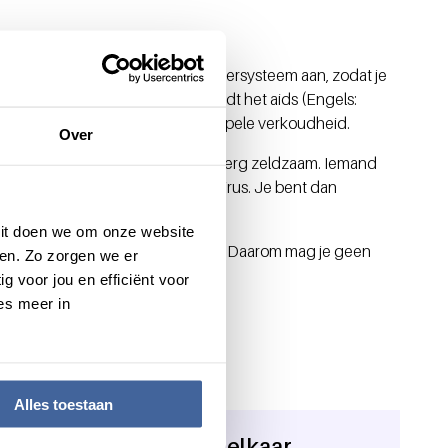
t aids veroorzaakt. Hiv tast je afweersysteem aan, zodat je
mand ziek wordt van hiv, dan wordt het aids (Engels:
an doodziek worden van een simpele verkoudheid.
Over
bestreden, maar genezing is nog erg zeldzaam. Iemand
blijft levenslang drager van het virus. Je bent dan
vrijwel altijd tot aids.
 Dit doen we om onze website
ordt doorgegeven aan een patiënt. Daarom mag je geen
en. Zo zorgen we er
lke donatie testen we dit.
g voor jou en efficiënt voor
es meer in
Alles toestaan
 in ons bloed. Geef om elkaar.