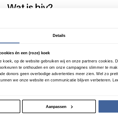
Wat is hiv?
Hiv (voluit het humaan immuundeficiëntie virus) is het virus da
lichaam zich niet meer kan beschermen tegen infecties. Als ie
acquired immune deficiency syndrome) genoemd. Je kunt d
Details
De verschijnselen van aids kunnen met hiv-remmers worden 
die met hiv besmet is, kan zich nog jaren gezond voelen, maar 
cookies én een (roze) koek
seropositief. Uiteindelijk leidt een onbehandelde hiv-besmetting 
roze koek, op de website gebruiken wij en onze partners cookies.
We willen natuurlijk voorkomen dat bloed besmet met hiv w
voorkeuren te onthouden en om onze campagnes slimmer te mak
bloed of plasma doneren als je hiv in je bloed hebt zitten. Bij e
de donors geen overbodige advertenties meer zien. Wel zo pretti
unnen we onze website en communicatie blijven verbeteren. Le
Aanpassen
Het zit