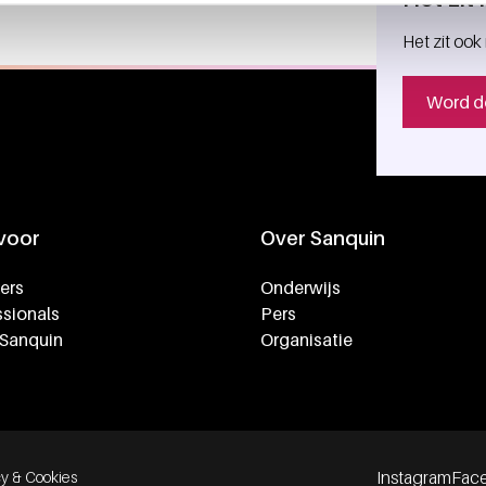
Het zit ook 
Word d
 voor
Over Sanquin
ers
Onderwijs
sionals
Pers
 Sanquin
Organisatie
Instagram
Fac
cy & Cookies