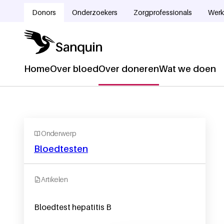
Overslaan en naar de inhoud gaan
Donors
Onderzoekers
Zorgprofessionals
Werk
Doelgroepnavigatie
Home
Over bloed
Over doneren
Wat we doen
Hoofdnavigatie
Onderwerp
Bloedtesten
Artikelen
Bloedtest hepatitis B