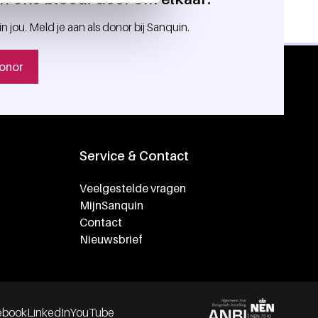
in jou. Meld je aan als donor bij Sanquin.
onor
Service & Contact
Veelgestelde vragen
MijnSanquin
Contact
Nieuwsbrief
ebook
LinkedIn
YouTube