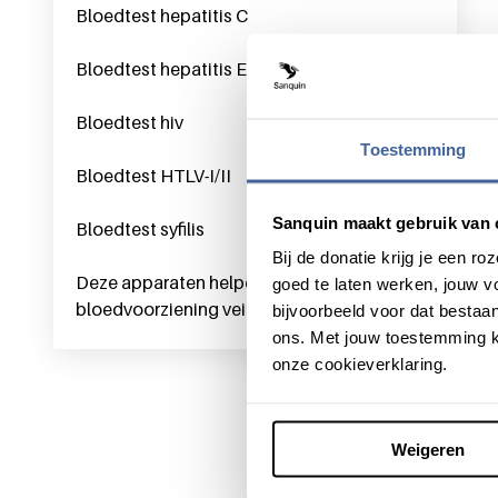
Bloedtest hepatitis C
Bloedtest hepatitis E
Bloedtest hiv
Toestemming
Bloedtest HTLV-I/II
Sanquin maakt gebruik van 
Bloedtest syfilis
Bij de donatie krijg je een 
Deze apparaten helpen de
goed te laten werken, jouw 
bloedvoorziening veilig te houden
bijvoorbeeld voor dat bestaan
ons. Met jouw toestemming k
onze cookieverklaring.
Weigeren
Algemene informatie