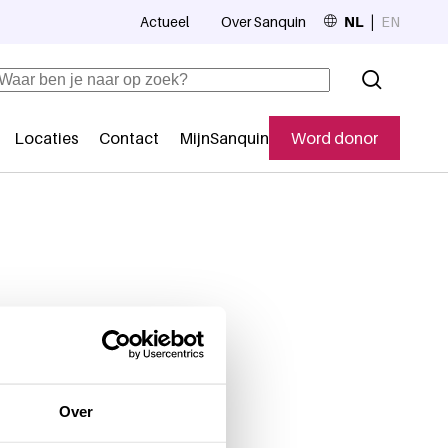
Actueel
Over Sanquin
NL
EN
Top navigation
Zoeken
Locaties
Contact
MijnSanquin
Word donor
Secundaire navigatie
ig op de hoogte houden met
Over