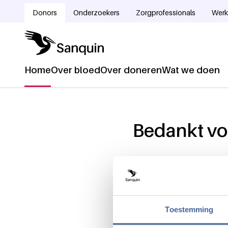
Overslaan en naar de inhoud gaan
Donors
Onderzoekers
Zorgprofessionals
Werk
Doelgroepnavigatie
Home
Over bloed
Over doneren
Wat we doen
Hoofdnavigatie
Home
Kruimelpad
Bedankt vo
Wat leuk dat je Sanquin no
interessante nieuwtjes en le
Ga naar de homepage
Toestemming