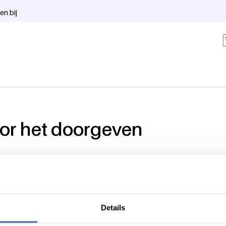
en bij
or het doorgeven
g steeds wilt volgen via onze nieuwsbrief. We blijven je regelmat
uke feitjes.
Details