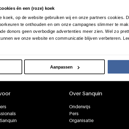
cookies én een (roze) koek
roze koek, op de website gebruiken wij en onze partners cookies.
voorkeuren te onthouden en om onze campagnes slimmer te mak
Het zit
de donors geen overbodige advertenties meer zien. Wel zo pretti
unnen we onze website en communicatie blijven verbeteren. Le
Het zit ook 
Word d
Aanpassen
 voor
Over Sanquin
ers
Onderwijs
sionals
Pers
 Sanquin
Organisatie