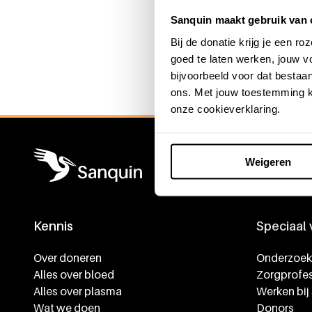
Sanquin maakt gebruik van 
Bij de donatie krijg je een 
goed te laten werken, jouw 
Algemene informatie
bijvoorbeeld voor dat bestaan
ons. Met jouw toestemming k
onze cookieverklaring.
Weigeren
Kennis
Speciaal
Footer navigatie
Over doneren
Onderzoek
Alles over bloed
Zorgprofes
Alles over plasma
Werken bij
Wat we doen
Donors