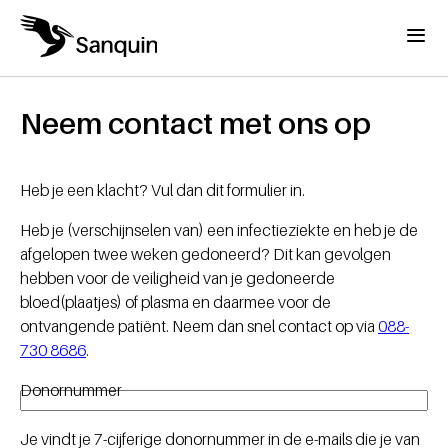
Overslaan en naar de inhoud gaan
Menu
Home
Kruimelpad
Neem contact met ons op
Heb je een klacht? Vul dan dit formulier in.
Heb je (verschijnselen van) een infectieziekte en heb je de
afgelopen twee weken gedoneerd? Dit kan gevolgen
hebben voor de veiligheid van je gedoneerde
bloed(plaatjes) of plasma en daarmee voor de
ontvangende patiënt. Neem dan snel contact op via
088-
730 8686
.
Donornummer
Je vindt je 7-cijferige donornummer in de e-mails die je van