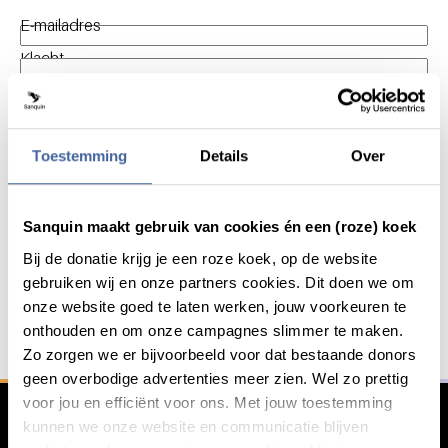
E-mailadres
Klacht
Toestemming
Details
Over
Verzenden
Sanquin maakt gebruik van cookies én een (roze) koek
Bij de donatie krijg je een roze koek, op de website
gebruiken wij en onze partners cookies. Dit doen we om
Het zit in ons bloed. Geef om
Algemene informatie
onze website goed te laten werken, jouw voorkeuren te
elkaar.
onthouden en om onze campagnes slimmer te maken.
Het zit ook in jou. Meld je aan als donor bij Sanquin.
Zo zorgen we er bijvoorbeeld voor dat bestaande donors
geen overbodige advertenties meer zien. Wel zo prettig
voor jou en efficiënt voor ons. Met jouw toestemming
Word donor
kunnen we onze website en communicatie blijven