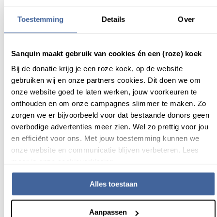
eiwitten aanmaakt. Sommige leverziektes zorgen er
bijvoorbeeld voor dat de productie van het eiwit albumine
Toestemming
Details
Over
verlaagd wordt.
Eiwitten uit bloed helpen
Sanquin maakt gebruik van cookies én een (roze) koek
patiënten
Bij de donatie krijg je een roze koek, op de website
gebruiken wij en onze partners cookies. Dit doen we om
Sommige eiwitten kunnen uit je
plasma
worden gehaald om
onze website goed te laten werken, jouw voorkeuren te
patiënten te helpen. Deze patiënten hebben bijvoorbeeld
onthouden en om onze campagnes slimmer te maken. Zo
stollingsfactoren nodig om bloedingen tegen te gaan. Of ze
zorgen we er bijvoorbeeld voor dat bestaande donors geen
maken niet voldoende antistoffen waardoor ze heel snel
overbodige advertenties meer zien. Wel zo prettig voor jou
infecties oplopen. Met eiwitten uit donorplasma kunnen
en efficiënt voor ons. Met jouw toestemming kunnen we
medicijnen worden gemaakt voor wel 100 verschillende
onze website en communicatie blijven verbeteren. Lees
ziekten.
meer in onze cookieverklaring.
Alles toestaan
Aanpassen