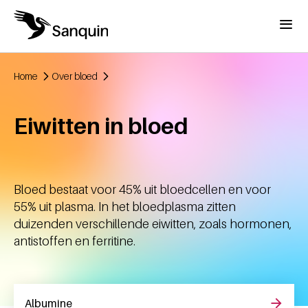
Overslaan en naar de inhoud gaan
Menu
Home
Over bloed
Kruimelpad
Eiwitten in bloed
Bloed bestaat voor 45% uit bloedcellen en voor
55% uit plasma. In het bloedplasma zitten
duizenden verschillende eiwitten, zoals hormonen,
antistoffen en ferritine.
Albumine