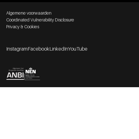
Footer bottom navigation
Algemene voorwaarden
Coordinated Vulnerability Disclosure
Privacy & Cookies
Instagram
Facebook
LinkedIn
YouTube
Footer socials
Partners