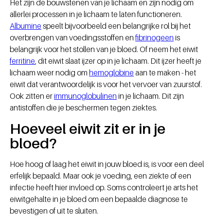
Het zijn de bouwstenen van je lichaam en zijn nodig om
allerlei processen in je lichaam te laten functioneren.
Albumine
speelt bijvoorbeeld een belangrijke rol bij het
overbrengen van voedingsstoffen en
fibrinogeen
is
belangrijk voor het stollen van je bloed. Of neem het eiwit
ferritine
, dit eiwit slaat ijzer op in je lichaam. Dit ijzer heeft je
lichaam weer nodig om
hemoglobine
aan te maken - het
eiwit dat verantwoordelijk is voor het vervoer van zuurstof.
Ook zitten er
immunoglobulinen
in je lichaam. Dit zijn
antistoffen die je beschermen tegen ziektes.
Hoeveel eiwit zit er in je
bloed?
Hoe hoog of laag het eiwit in jouw bloed is, is voor een deel
erfelijk bepaald. Maar ook je voeding, een ziekte of een
infectie heeft hier invloed op. Soms controleert je arts het
eiwitgehalte in je bloed om een bepaalde diagnose te
bevestigen of uit te sluiten.