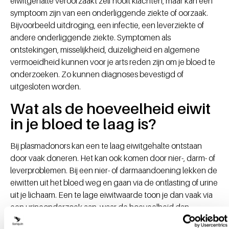
eiwitgehalte veroorzaakt zelf nooit klachten, maar kan een
symptoom zijn van een onderliggende ziekte of oorzaak.
Bijvoorbeeld uitdroging, een infectie, een leverziekte of
andere onderliggende ziekte. Symptomen als
ontstekingen, misselijkheid, duizeligheid en algemene
vermoeidheid kunnen voor je arts reden zijn om je bloed te
onderzoeken. Zo kunnen diagnoses bevestigd of
uitgesloten worden.
Wat als de hoeveelheid eiwit
in je bloed te laag is?
Bij plasmadonors kan een te laag eiwitgehalte ontstaan
door vaak doneren. Het kan ook komen door nier-, darm- of
leverproblemen. Bij een nier- of darmaandoening lekken de
eiwitten uit het bloed weg en gaan via de ontlasting of urine
uit je lichaam. Een te lage eiwitwaarde toon je dan vaak via
een urineonderzoek aan, waar de hoeveelheid dan
verhoogd is. Soms kan het ook zijn dat je lichaam te weinig