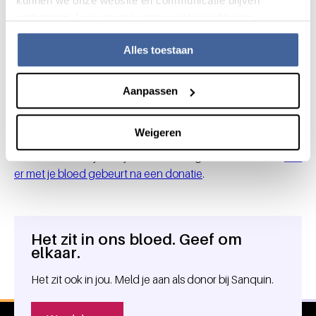
kunnen we onze website en communicatie blijven
soms gegeven.
verbeteren. Lees meer in onze cookieverklaring.
Jouw plasma of bloed kan
kinderen helpen genezen
Alles toestaan
van ITP
Aanpassen
Uit bloedplasma van bloed- en plasmadonaties worden
antistoffen gezuiverd waarmee kinderen met ITP worden
Weigeren
behandeld. Daarom zijn we dankbaar als je donor wilt
worden. Natuurlijk kun je eerst ook nog meer lezen over
wat
er met je bloed gebeurt na een donatie
.
Het zit in ons bloed. Geef om
Algemene informatie
elkaar.
Het zit ook in jou. Meld je aan als donor bij Sanquin.