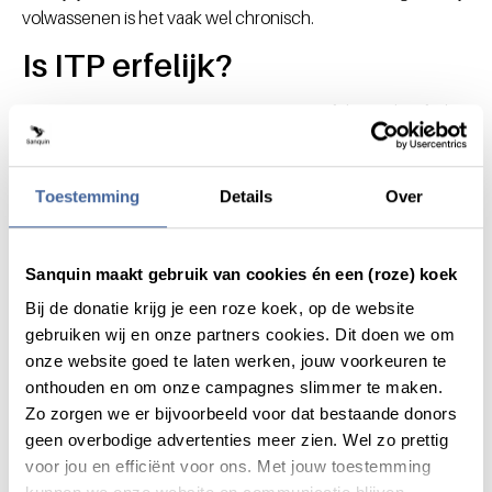
volwassenen is het vaak wel chronisch.
Is ITP erfelijk?
ITP is een auto-immuunziekte en is niet erfelijk. Je hoeft dus
niet bang te zijn dat je het doorgeeft aan je kind. De ziekte
treedt vooral op bij jonge kinderen, en ontstaat soms na een
virusinfectie. Meestal is er geen duidelijk aanwijsbare reden.
Toestemming
Details
Over
ITP behandeling
Sanquin maakt gebruik van cookies én een (roze) koek
Zodra je de diagnose ITP krijgt, kom je meestal onder
Bij de donatie krijg je een roze koek, op de website
behandeling bij de afdeling hematologie. Kinderen worden
gebruiken wij en onze partners cookies. Dit doen we om
soms alleen in de gaten gehouden, omdat de ziekte vaak
onze website goed te laten werken, jouw voorkeuren te
vanzelf verdwijnt en behandeling niet nodig is. Een deel
onthouden en om onze campagnes slimmer te maken.
van de kinderen wordt behandeld met immunoglobuline,
Zo zorgen we er bijvoorbeeld voor dat bestaande donors
antistoffen uit donorplasma. Het verwijderen van de milt via
geen overbodige advertenties meer zien. Wel zo prettig
een operatie kan verlichting geven, maar je kunt gevoeliger
voor jou en efficiënt voor ons. Met jouw toestemming
worden voor sommige infecties. Immuunremmers worden