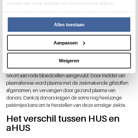
kunnen we onze website en communicatie blijven
behandeling bestaat uit het tegengaan van de symptomen.
verbeteren. Lees meer in onze cookieverklaring.
Naast geneesmiddelen bestaat de behandeling vaak uit:
Bloedtransfusies
Plasmawisselingen
Alles toestaan
Nierdialyse
Aanpassen
De rol van Sanquin bij HUS
De rol van bloed- en plasmadonors is onontbeerlijk voor de
Weigeren
behandeling van HUS. Met bloedtransfusies wordt het
tekort aan rode bloedcellen aangevuld. Door middel van
plasmaferese word plasma met de ziekmakende gifstoffen
afgenomen, en vervangen door gezond plasma van
donors. Dankzij donors krijgen de soms nog heel jonge
patiëntjes kans om te herstellen van deze ernstige ziekte.
Het verschil tussen HUS en
aHUS