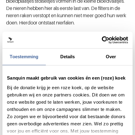
bloedplaatjes stolseltjes vormen in de kleine bloedvaatjes.
De nieren hebben hier als eerste last van. De filters in de
nieren raken verstopt en kunnen niet meer goed hun werk
doen. Hierdoor ontstaat nierfalen.
HUS bij volwassenen
HUS komt sporadisch ook voor bij volwassenen. In 2011
was er in Europa een uitbraak. Deze begon in Duitsland.
Toestemming
Details
Over
Zo’n 4000 mensen zijn besmet geraakt, 800 mensen
ontwikkelden daarop HUS en 53 daarvan overleden. De
meeste mensen met HUS waren volwassenen, vooral
Sanquin maakt gebruik van cookies én een (roze) koek
vrouwen. In Nederland kregen vier mensen HUS. De brom
Bij de donatie krijg je een roze koek, op de website
van de besmetting zou bepaalde groente of jonge
gebruiken wij en onze partners cookies. Dit doen we om
kiemgroente geweest zijn. De uitbraak domineerde het
onze website goed te laten werken, jouw voorkeuren te
nieuws gedurende enkele weken.
onthouden en om onze campagnes slimmer te maken.
Zo zorgen we er bijvoorbeeld voor dat bestaande donors
De behandeling
geen overbodige advertenties meer zien. Wel zo prettig
voor jou en efficiënt voor ons. Met jouw toestemming
Er is geen gerichte behandeling tegen HUS, de