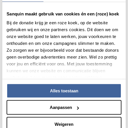
Sanquin meet altijd de
Sanquin maakt gebruik van cookies én een (roze) koek
bloeddruk
Bij de donatie krijg je een roze koek, op de website
gebruiken wij en onze partners cookies. Dit doen we om
Sanquin doet altijd een medische check bij haar donoren.
onze website goed te laten werken, jouw voorkeuren te
Daar hoort een bloeddrukmeting ook bij.
onthouden en om onze campagnes slimmer te maken.
Met een licht verhoogde bloeddruk mag je gewoon
Zo zorgen we er bijvoorbeeld voor dat bestaande donors
doneren. Is de bloeddruk flink verhoogd? Dan krijg je uitstel
geen overbodige advertenties meer zien. Wel zo prettig
van donatie. Ook zal de donorarts je aanraden naar de
voor jou en efficiënt voor ons. Met jouw toestemming
huisarts te gaan. Over het algemeen is medicatie tegen
kunnen we onze website en communicatie blijven
hoge bloeddruk geen belemmering om te doneren. De
verbeteren. Lees meer in onze cookieverklaring.
donorarts zal dat beoordelen.
Alles toestaan
Aanpassen
Het zit in ons bloed. Geef om
Algemene informatie
elkaar.
Weigeren
Het zit ook in jou. Meld je aan als donor bij Sanquin.