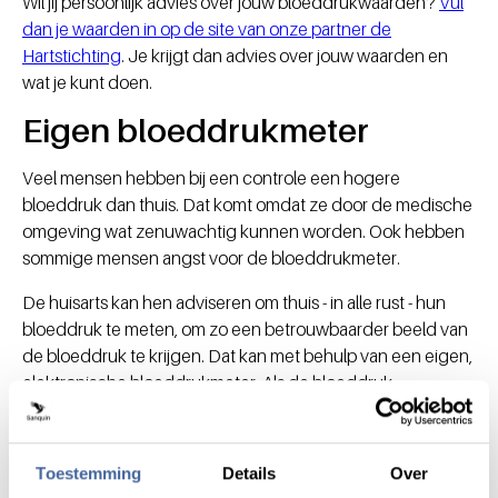
Wil jij persoonlijk advies over jouw bloeddrukwaarden?
Vul
dan je waarden in op de site van onze partner de
Hartstichting
. Je krijgt dan advies over jouw waarden en
wat je kunt doen.
Eigen bloeddrukmeter
Veel mensen hebben bij een controle een hogere
bloeddruk dan thuis. Dat komt omdat ze door de medische
omgeving wat zenuwachtig kunnen worden. Ook hebben
sommige mensen angst voor de bloeddrukmeter.
De huisarts kan hen adviseren om thuis - in alle rust - hun
bloeddruk te meten, om zo een betrouwbaarder beeld van
de bloeddruk te krijgen. Dat kan met behulp van een eigen,
elektronische bloeddrukmeter. Als de bloeddruk
daadwerkelijk te hoog is, kan deze heel goed worden
genormaliseerd met medicatie en/of leefstijlaanpassingen.
Verlaging van de bloeddruk is belangrijk om hart- en
Toestemming
Details
Over
vaatziekten te voorkomen.