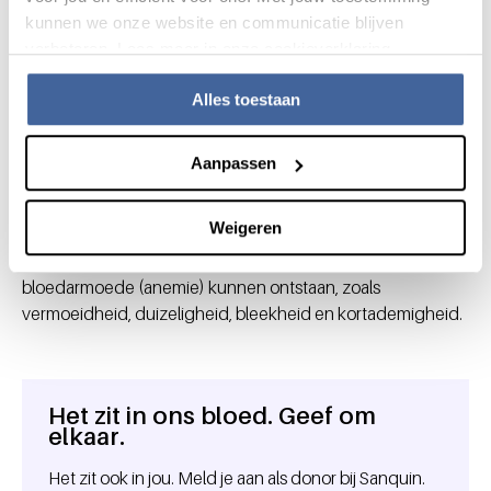
stroperig en klonterig. Dit kan gevaarlijk zijn, omdat je dan
kunnen we onze website en communicatie blijven
een verhoogde kans hebt op een beroerte of hartinfarct.
verbeteren. Lees meer in onze cookieverklaring.
Welke verschijnselen heeft
Alles toestaan
iemand bij wie de rode
bloedcellen niet goed
Aanpassen
werken?
Weigeren
Als de rode bloedcellen niet goed werken, vervoeren deze
te weinig zuurstof door het lichaam. Verschijnselen van
bloedarmoede (anemie) kunnen ontstaan, zoals
vermoeidheid, duizeligheid, bleekheid en kortademigheid.
Het zit in ons bloed. Geef om
Algemene informatie
elkaar.
Het zit ook in jou. Meld je aan als donor bij Sanquin.