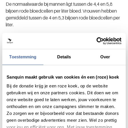
De normaalwaarde bij mannen ligt tussen de 4,4 en 5,8
biljoen rode bloedcellen per liter bloed. Vrouwen hebben
gemiddeld tussen de 4 en 5,3 biljoen rode bloedcellen per
liter.
Wat betekent te weinig rode
bloedcellen?
Toestemming
Details
Over
Bij een tekort aan rode bloedcellen heb je bloedarmoede
(anemie). In de rode bloedcellen zit hemoglobine (Hb). Dit
eiwit vervoert zuurstof en koolstofdioxide door het lichaam.
Sanquin maakt gebruik van cookies én een (roze) koek
Bij een tekort aan rode bloedcellen kunnen klachten
ontstaan zoals vermoeidheid, duizeligheid, bleekheid en
Bij de donatie krijg je een roze koek, op de website
kortademigheid.
gebruiken wij en onze partners cookies. Dit doen we om
onze website goed te laten werken, jouw voorkeuren te
Is een teveel aan rode
onthouden en om onze campagnes slimmer te maken.
bloedcellen gevaarlijk?
Zo zorgen we er bijvoorbeeld voor dat bestaande donors
geen overbodige advertenties meer zien. Wel zo prettig
Bij een teveel aan rode bloedcellen wordt je bloed
voor jou en efficiënt voor ons. Met jouw toestemming