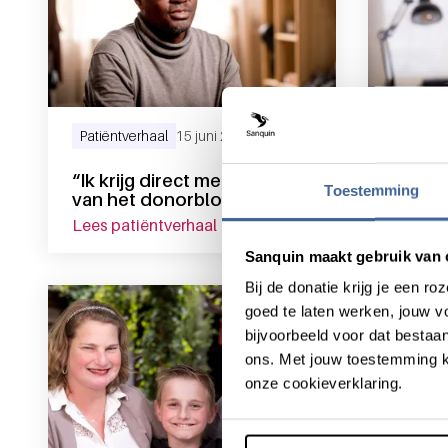
Patiëntverhaal
15 juni 2026
Patiënt
“Ik krijg direct meer energie
“Toen 
Toestemming
van het donorbloed”
ik we
lees patiëntverhaal
over “ik krijg direct meer energ
lees p
Sanquin maakt gebruik van 
Bij de donatie krijg je een 
goed te laten werken, jouw 
bijvoorbeeld voor dat bestaan
ons. Met jouw toestemming k
onze cookieverklaring.