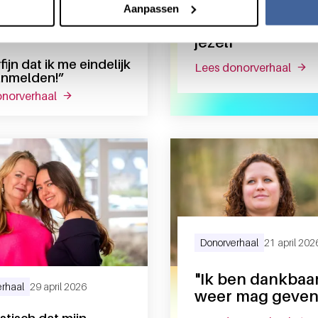
"Een beetje van je
Aanpassen
en een beetje v
rhaal
28 mei 2026
jezelf"
ijn dat ik me eindelijk
lees donorverhaal
over 
anmelden!”
sanquin”
onorverhaal
over “superfijn dat ik me eindelijk kon aanmelden!”
Donorverhaal
21 april 202
"Ik ben dankbaar
rhaal
29 april 2026
weer mag geven