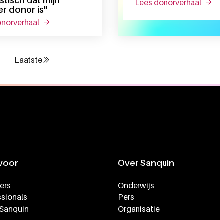
stisch dat mijn
lees donorverhaal
over 
r donor is"
, zit in je lichaam”
onorverhaal
over "fantastisch dat mijn dochter donor is"
Laatste
ende pagina
Laatste pagina
 voor
Over Sanquin
ers
Onderwijs
sionals
Pers
 Sanquin
Organisatie