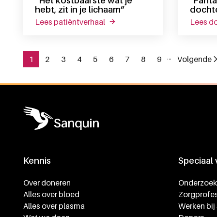
“Het kostbaarste wat je
"Fanta
hebt, zit in je lichaam”
dochte
lees patiëntverhaal
over “het kostbaarste wat je hebt
lees d
…
1
2
3
4
5
6
7
8
9
Volgende
Pagina
Pagina
Pagina
Pagina
Pagina
Pagina
Pagina
Pagina
Pagina
Volg
Paginering
Algemene informatie
Kennis
Speciaal
Footer navigatie
Over doneren
Onderzoek
Alles over bloed
Zorgprofes
Alles over plasma
Werken bij