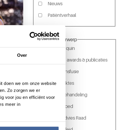
Nieuws
Patiëntverhaal
Filter op onderwerp
Over Sanquin
 beter
Over
Beurzen, awards & publicaties
“mijn leven is zoveel beter geworden”
Bloedtransfusie
Bloedziektes
 Dit doen we om onze website
en. Zo zorgen we er
Kankerbehandeling
g voor jou en efficiënt voor
es meer in
Kweekbloed
Donor Advies Raad
Donorbeleid