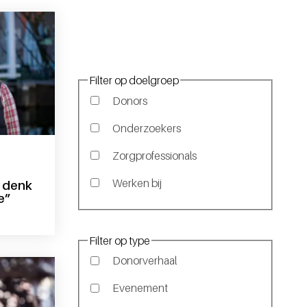
Filter op doelgroep
Donors
Onderzoekers
Zorgprofessionals
Werken bij
n denk
e”
tijdens het doneren denk ik altijd even aan anne”
Filter op type
Donorverhaal
Evenement