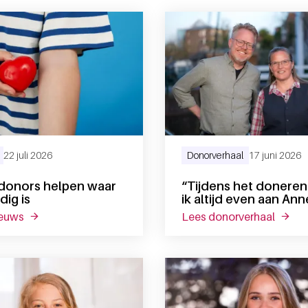
22 juli 2026
Donorverhaal
17 juni 2026
donors helpen waar
“Tijdens het donere
t veel voor me betekend”
dig is
ik altijd even aan Ann
ieuws
over bloeddonors helpen waar het nodig is
lees donorverhaal
over “