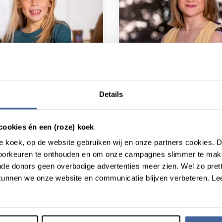
verhaal
15 juni 2026
Patiëntverhaal
15 juni 2026
ik bloed kreeg, werd
“Mijn leven is zoveel
Details
er warm”
geworden”
ie van het donorbloed”
atiëntverhaal
over “toen ik bloed kreeg, werd ik weer warm”
lees patiëntverhaal
over 
cookies én een (roze) koek
roze koek, op de website gebruiken wij en onze partners cookies.
voorkeuren te onthouden en om onze campagnes slimmer te mak
de donors geen overbodige advertenties meer zien. Wel zo pretti
unnen we onze website en communicatie blijven verbeteren. Le
Donorverhaal
21 mei 2026