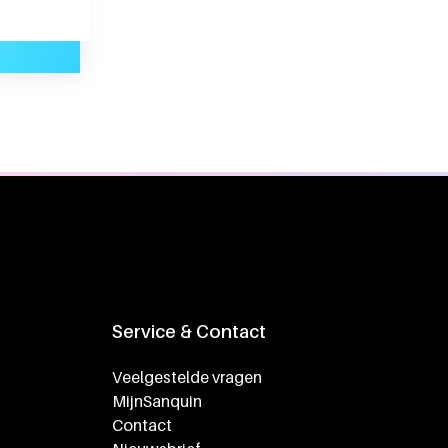
"ik ben dankbaar dat ik weer mag geven"
Service & Contact
Veelgestelde vragen
MijnSanquin
Contact