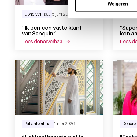
Weigeren
Donorverhaal
5 juni 2026
Donorve
“Ik ben een vaste klant
“Superf
van Sanquin”
kon a
lees donorverhaal
over “ik ben een vaste klant van 
lees d
Patiëntverhaal
1 mei 2026
Donorve