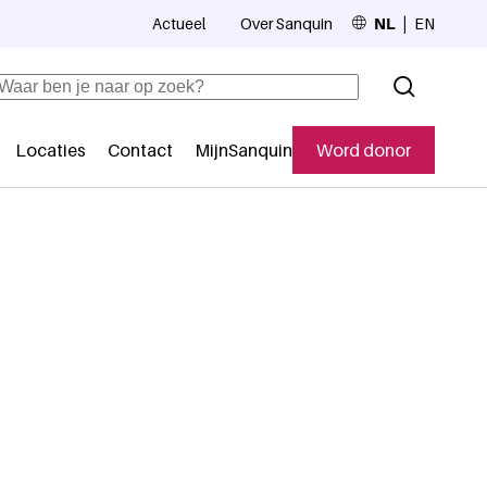
Actueel
Over Sanquin
NL
EN
Top navigation
Zoeken
Locaties
Contact
MijnSanquin
Word donor
Secundaire navigatie