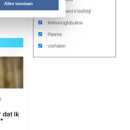
 tijd
Alles toestaan
an
Gezondheid & leefstijl
Immunoglobuline
"een beetje van je tijd en een beetje van jezelf"
Plasma
Verhalen
6
 dat ik
"