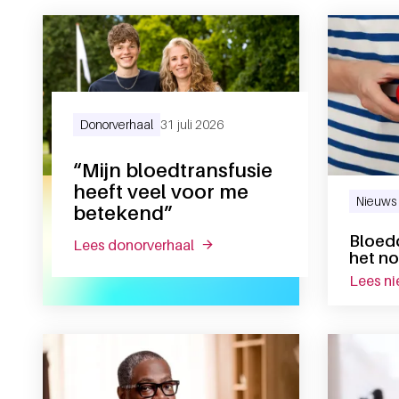
Donorverhaal
31 juli 2026
“Mijn bloedtransfusie
heeft veel voor me
Nieuws
betekend”
Bloed
lees donorverhaal
over “mijn bloedtransfusie heef
het no
lees n