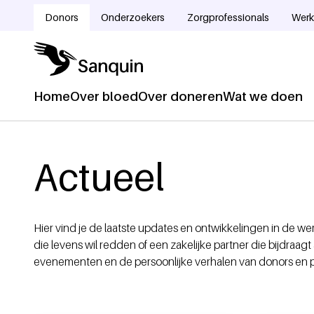
Overslaan en naar de inhoud gaan
Donors
Onderzoekers
Zorgprofessionals
Werk
Doelgroepnavigatie
Home
Over bloed
Over doneren
Wat we doen
Hoofdnavigatie
Home
Kruimelpad
Actueel
Hier vind je de laatste updates en ontwikkelingen in de we
die levens wil redden of een zakelijke partner die bijdraagt
evenementen en de persoonlijke verhalen van donors en p