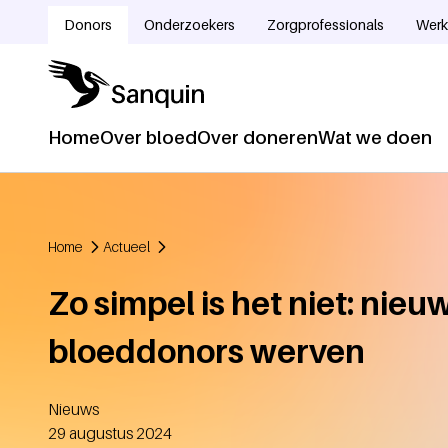
Overslaan en naar de inhoud gaan
Donors
Onderzoekers
Zorgprofessionals
Werk
Doelgroepnavigatie
Home
Over bloed
Over doneren
Wat we doen
Hoofdnavigatie
Home
Actueel
Kruimelpad
Zo simpel is het niet: nieu
bloeddonors werven
Nieuws
Aangemaakt
29 augustus 2024