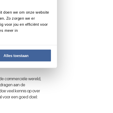
 Dit doen we om onze website
en. Zo zorgen we er
hebben bloed nodig voor de
g voor jou en efficiënt voor
et dezelfde afkomst lijken
es meer in
at er zo'n 380
omst heeft. Het is dus ook
 te kunnen voorzien van de
it aan patiënten. ”
Alles toestaan
n de commerciële wereld,
e dragen aan de
doe veel kennis op over
l voor een goed doel: