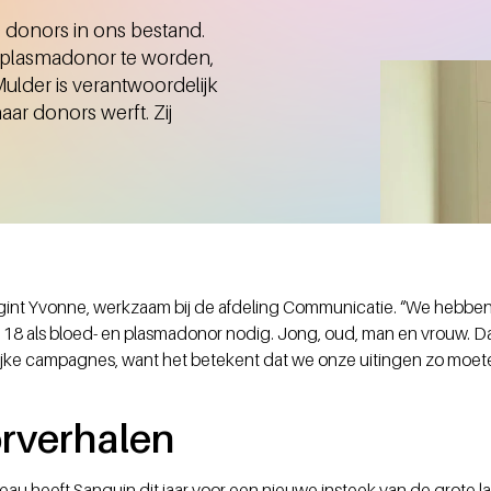
 donors in ons bestand.
 plasmadonor te worden,
ulder is verantwoordelijk
r donors werft. Zij
egint Yvonne, werkzaam bij de afdeling Communicatie. “We hebbe
8 als bloed- en plasmadonor nodig. Jong, oud, man en vrouw. Dat
lijke campagnes, want het betekent dat we onze uitingen zo moet
”
rverhalen
u heeft Sanquin dit jaar voor een nieuwe insteek van de grote 