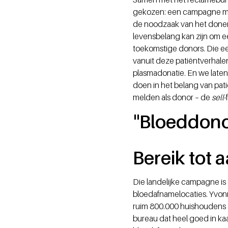
gekozen: een campagne met 
de noodzaak van het doner
levensbelang kan zijn om e
toekomstige donors. Die 
vanuit deze patiëntverhale
plasmadonatie. En we late
doen in het belang van pat
melden als donor – de
sell
-
"Bloeddonor
Bereik tot 
Die landelijke campagne is 
bloedafnamelocaties. Yvonn
ruim 800.000 huishoudens 
bureau dat heel goed in k