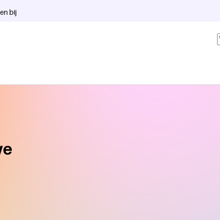
en bij
we