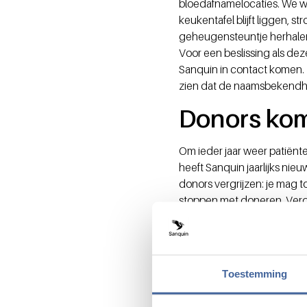
bloedafnamelocaties. We we
keukentafel blijft liggen, 
geheugensteuntje herhalen,
Voor een beslissing als de
Sanquin in contact komen.
zien dat de naamsbekendhei
Donors ko
Om ieder jaar weer patiënt
heeft Sanquin jaarlijks nie
donors vergrijzen: je mag 
stoppen met doneren. Verder
wegens andere verplichtinge
komt doneren”, zegt Yvonne
“Bij Sanqui
Toestemming
voor het g