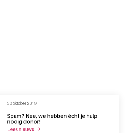
30 oktober 2019
Spam? Nee, we hebben écht je hulp
nodig donor!
lees nieuws
over spam? nee, we hebben écht je hulp nodi