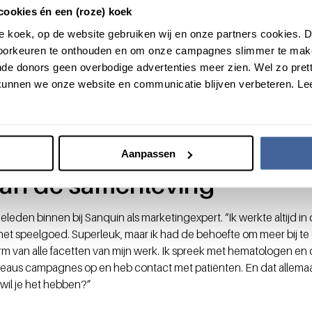
cookies én een (roze) koek
ging
roze koek, op de website gebruiken wij en onze partners cookies.
voorkeuren te onthouden en om onze campagnes slimmer te mak
 werven van mensen met een niet-westerse afkomst. Yvonne: “Wij 
de donors geen overbodige advertenties meer zien. Wel zo pretti
g, met alle soorten bloedgroepen. De bloedgroepen van mensen m
unnen we onze website en communicatie blijven verbeteren. Le
de beste match tussen donor en ontvanger. Inmiddels weten we d
 zijn en dat circa 15% van de Nederlanders een niet-westerse afk
 divers donorbestand hebben om alle patiënten zo goed mogelijk
rom hebben we in onze landelijke campagne ook juist een diversite
Aanpassen
aan de samenleving
eleden binnen bij Sanquin als marketingexpert. “Ik werkte altijd i
n het speelgoed. Superleuk, maar ik had de behoefte om meer bij t
rm van alle facetten van mijn werk. Ik spreek met hematologen en 
reaus campagnes op en heb contact met patiënten. En dat allemaa
wil je het hebben?”