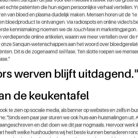
echte patiënten die hun eigen persoonlijke verhaal vertellen. 
en van bloed en plasma duidelijk maken. Mensen horen uit de 1e
en bloedproduct te ontvangen. Via radiospots en online video's b
eerste kennismaking noemen we de
touch
-fase in marketingjargon
n verdiepende online artikelen, waarin we meer vertellen over de
n onze Sanquin-wetenschappers aan het woord over bloedgerela
iënten. Dit is de zogenaamd
tell
-fase. Ten slotte roepen we mensen
fase.”
s werven blijft uitdagend.
aan de keukentafel
ook te zien op sociale media, als banner op websites en zelfs in b
e: “Sinds een paar jaar sturen we ook huis-aan-huismailingen uit.
aangeschreven en dat doen we dit jaar nogmaals. Hiervoor werk 
aart heeft welke huishoudens wij het beste kunnen benaderen ron