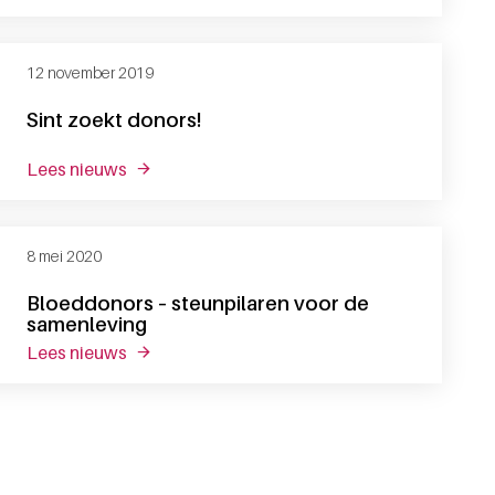
12 november 2019
Sint zoekt donors!
lees nieuws
over sint zoekt donors!
8 mei 2020
Bloeddonors – steunpilaren voor de
samenleving
lees nieuws
over bloeddonors – steunpilaren voor de sam