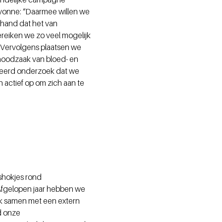
Yvonne: “Daarmee willen we
 hand dat het van
ereiken we zo veel mogelijk
. Vervolgens plaatsen we
 noodzaak van bloed- en
teerd onderzoek dat we
 actief op om zich aan te
"
ushokjes rond
 Afgelopen jaar hebben we
ik samen met een extern
d onze