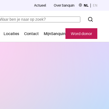
Actueel
Over Sanquin
NL
EN
Top navigation
Zoeken
Locaties
Contact
MijnSanquin
Word donor
Secundaire navigatie