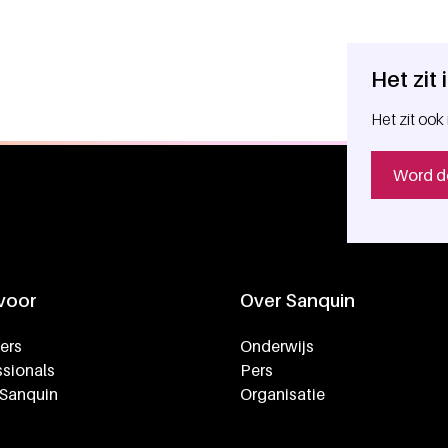
Het zit
Het zit ook 
Word d
 voor
Over Sanquin
ers
Onderwijs
sionals
Pers
 Sanquin
Organisatie