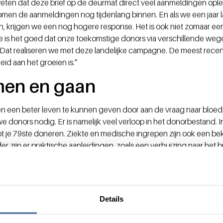
ten dat deze brief op de deurmat direct veel aanmeldingen opleve
stromen de aanmeldingen nog tijdenlang binnen. En als we een jaar l
 krijgen we een nog hogere response. Het is ook niet zomaar een 
ze is het goed dat onze toekomstige donors via verschillende w
 Dat realiseren we met deze landelijke campagne. De meest recen
d aan het groeien is.”
men en gaan
en een beter leven te kunnen geven door aan de vraag naar bloe
uwe donors nodig. Er is namelijk veel verloop in het donorbestand. 
tot je 79ste doneren. Ziekte en medische ingrepen zijn ook een 
 zijn er praktische aanleidingen, zoals een verhuizing naar het b
n. “Daarnaast weten we dat uiteindelijk niet iedereen die zich in
. “Er ligt dus ook een uitdaging om onze donors te behouden waa
n kan ik mijn marketingkenn
Details
oede doel.”