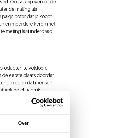
rt. Ook als hij even op de
ater de mailing als
pakje boter dat je koopt.
egen en meerdere keren met
te meting laat inderdaad
dproducten te voldoen,
In de eerste plaats doordat
bekende reden dat mensen
uitenland of te druk
schrijft ook daadwerkelijk
r het kan.”
is inzetten
Over