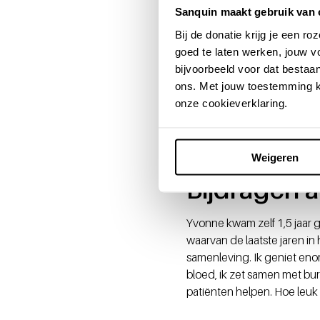
Sanquin maakt gebruik van 
Extra uitda
Bij de donatie krijg je een 
goed te laten werken, jouw 
Een extra uitdaging is het
bijvoorbeeld voor dat bestaan
hele Nederlandse bevolkin
ons. Met jouw toestemming k
sterk op elkaar en hebben 
onze cookieverklaring.
verschillende bloedgroepen
superbelangrijk dat we een
juiste bloedproducten. Daa
Weigeren
Bijdragen 
Yvonne kwam zelf 1,5 jaar g
waarvan de laatste jaren i
samenleving. Ik geniet eno
bloed, ik zet samen met bu
patiënten helpen. Hoe leuk 