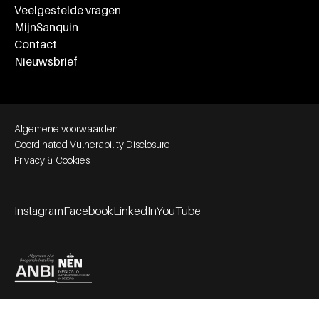
Veelgestelde vragen
MijnSanquin
Contact
Nieuwsbrief
Footer bottom navigation
Algemene voorwaarden
Coordinated Vulnerability Disclosure
Privacy & Cookies
Instagram
Facebook
LinkedIn
YouTube
Footer socials
Partners