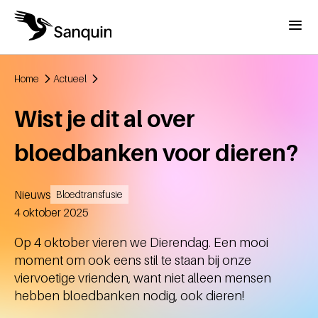
Overslaan en naar de inhoud gaan
Menu
Home
Actueel
Kruimelpad
Wist je dit al over
bloedbanken voor dieren?
Nieuws
Bloedtransfusie
Aangemaakt
4 oktober 2025
Op 4 oktober vieren we Dierendag. Een mooi
moment om ook eens stil te staan bij onze
viervoetige vrienden, want niet alleen mensen
hebben bloedbanken nodig, ook dieren!