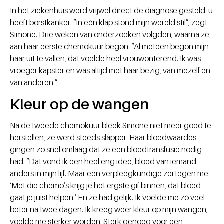
In het ziekenhuis werd vrijwel direct de diagnose gesteld: u
heeft borstkanker. “In één klap stond mijn wereld stil”, zegt
Simone. Drie weken van onderzoeken volgden, waarna ze
aan haar eerste chemokuur begon. “Al meteen begon mijn
haar uit te vallen, dat voelde heel vrouwonterend. Ik was
vroeger kapster en was altijd met haar bezig, van mezelf en
van anderen.”
Kleur op de wangen
Na de tweede chemokuur bleek Simone niet meer goed te
herstellen, ze werd steeds slapper. Haar bloedwaardes
gingen zo snel omlaag dat ze een bloedtransfusie nodig
had. “Dat vond ik een heel eng idee, bloed van iemand
anders in mijn lijf. Maar een verpleegkundige zei tegen me:
‘Met die chemo’s krijg je het ergste gif binnen, dat bloed
gaat je juist helpen.’ En ze had gelijk. Ik voelde me zó veel
beter na twee dagen. Ik kreeg weer kleur op mijn wangen,
voelde me sterker worden. Sterk genoeg voor een