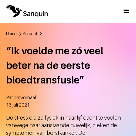
Overslaan en naar de inhoud gaan
Menu
Home
Actueel
Kruimelpad
“Ik voelde me zó veel
beter na de eerste
bloedtransfusie”
Patiëntverhaal
Aangemaakt
13 juli 2021
De stress die ze fysiek in haar lijf dacht te voelen
vanwege haar aanstaande huwelijk, bleken de
symptomen van borstkanker. De