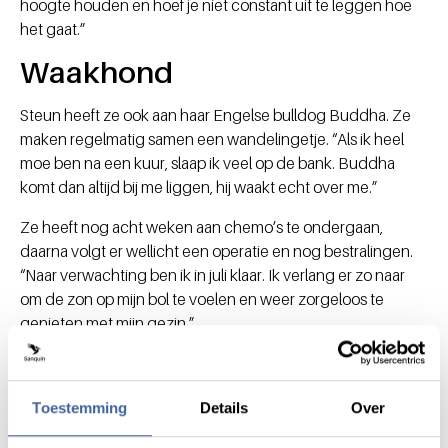
hoogte houden en hoef je niet constant uit te leggen hoe
het gaat.”
Waakhond
Steun heeft ze ook aan haar Engelse bulldog Buddha. Ze
maken regelmatig samen een wandelingetje. “Als ik heel
moe ben na een kuur, slaap ik veel op de bank. Buddha
komt dan altijd bij me liggen, hij waakt echt over me.”
Ze heeft nog acht weken aan chemo’s te ondergaan,
daarna volgt er wellicht een operatie en nog bestralingen.
“Naar verwachting ben ik in juli klaar. Ik verlang er zo naar
om de zon op mijn bol te voelen en weer zorgeloos te
genieten met mijn gezin.”
Dit interview kwam tot stand in samenwerking
Toestemming
Details
Over
met
wereldkankerdag.nl