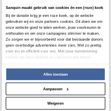
Sanquin maakt gebruik van cookies én een (roze) koek
Bij de donatie krijg je een roze koek, op de website
Deel dit bericht via:
gebruiken wij en onze partners cookies. Dit doen we om
onze website goed te laten werken, jouw voorkeuren te
onthouden en om onze campagnes slimmer te maken.
Zo zorgen we er bijvoorbeeld voor dat bestaande donors
geen overbodige advertenties meer zien. Wel zo prettig
voor jou en efficiënt voor ons. Met jouw toestemming
kunnen we onze website en communicatie blijven
Actueel
verbeteren. Lees meer in onze cookieverklaring.
Alles toestaan
Aanpassen
Weigeren