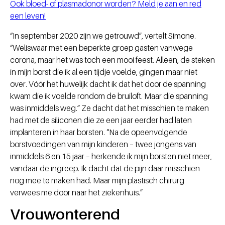
Ook bloed- of plasmadonor worden? Meld je aan en red
een leven!
“In september 2020 zijn we getrouwd”, vertelt Simone.
“Weliswaar met een beperkte groep gasten vanwege
corona, maar het was toch een mooi feest. Alleen, de steken
in mijn borst die ik al een tijdje voelde, gingen maar niet
over. Vóór het huwelijk dacht ik dat het door de spanning
kwam die ik voelde rondom de bruiloft. Maar die spanning
was inmiddels weg.” Ze dacht dat het misschien te maken
had met de siliconen die ze een jaar eerder had laten
implanteren in haar borsten. “Na de opeenvolgende
borstvoedingen van mijn kinderen – twee jongens van
inmiddels 6 en 15 jaar – herkende ik mijn borsten niet meer,
vandaar de ingreep. Ik dacht dat de pijn daar misschien
nog mee te maken had. Maar mijn plastisch chirurg
verwees me door naar het ziekenhuis.”
Vrouwonterend