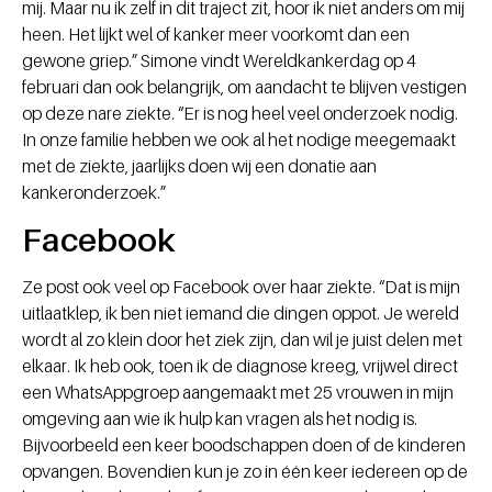
mij. Maar nu ik zelf in dit traject zit, hoor ik niet anders om mij
heen. Het lijkt wel of kanker meer voorkomt dan een
gewone griep.” Simone vindt Wereldkankerdag op 4
februari dan ook belangrijk, om aandacht te blijven vestigen
op deze nare ziekte. “Er is nog heel veel onderzoek nodig.
In onze familie hebben we ook al het nodige meegemaakt
met de ziekte, jaarlijks doen wij een donatie aan
kankeronderzoek.”
Facebook
Ze post ook veel op Facebook over haar ziekte. “Dat is mijn
uitlaatklep, ik ben niet iemand die dingen oppot. Je wereld
wordt al zo klein door het ziek zijn, dan wil je juist delen met
elkaar. Ik heb ook, toen ik de diagnose kreeg, vrijwel direct
een WhatsAppgroep aangemaakt met 25 vrouwen in mijn
omgeving aan wie ik hulp kan vragen als het nodig is.
Bijvoorbeeld een keer boodschappen doen of de kinderen
opvangen. Bovendien kun je zo in één keer iedereen op de