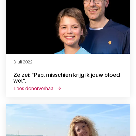
8 juli 2022
Ze zei: "Pap, misschien krijg ik jouw bloed
wel".
lees donorverhaal
over ze zei: "pap, misschien krijg ik j