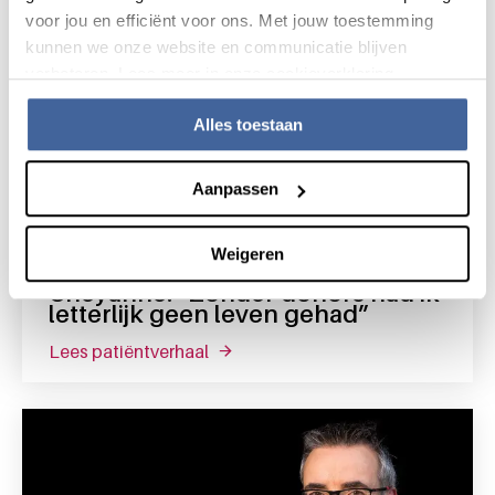
voor jou en efficiënt voor ons. Met jouw toestemming
kunnen we onze website en communicatie blijven
verbeteren. Lees meer in onze cookieverklaring.
Alles toestaan
Aanpassen
Patiëntverhaal
10 april 2024
Weigeren
Cheyanne: “Zonder donors had ik
letterlijk geen leven gehad”
lees patiëntverhaal
over cheyanne: “zonder donors had i