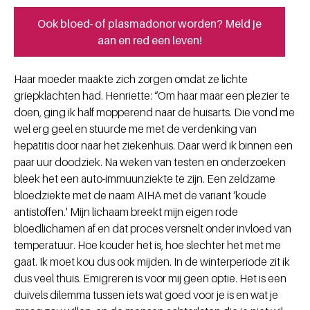
Ook bloed- of plasmadonor worden? Meld je
aan en red een leven!
Haar moeder maakte zich zorgen omdat ze lichte
griepklachten had. Henriette: “Om haar maar een plezier te
doen, ging ik half mopperend naar de huisarts. Die vond me
wel erg geel en stuurde me met de verdenking van
hepatitis door naar het ziekenhuis. Daar werd ik binnen een
paar uur doodziek. Na weken van testen en onderzoeken
bleek het een auto-immuunziekte te zijn. Een zeldzame
bloedziekte met de naam AIHA met de variant ‘koude
antistoffen.' Mijn lichaam breekt mijn eigen rode
bloedlichamen af en dat proces versnelt onder invloed van
temperatuur. Hoe kouder het is, hoe slechter het met me
gaat. Ik moet kou dus ook mijden. In de winterperiode zit ik
dus veel thuis. Emigreren is voor mij geen optie. Het is een
duivels dilemma tussen iets wat goed voor je is en wat je