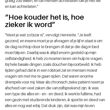
graag zou willen, en de mensen achterlaten die je niet wil
en kan achterlaten.”
“Hoe kouder het is, hoe
zieker ik word”
“Weet je wat zo bizar is”, vervolgt Henriette. “Je leeft
gezond, en ineens moet je je afvragen of je lijf in staat is om
de dag rechtop door te brengen of dat je die dag in bed
moet blijven. Daarbij was ik altijd enorm gesteld op mijn
zelfstandigheid. Ik heb zo moeten leren om hulp te vragen.
Bij hele basale dingen zoals douchen bijvoorbeeld. Ik heb
tijden gehad dat ik in een rolstoel zat en mensen moest
vragen om met me te gaan rijden. Dat waren enorme
drempels voor mij. Maar als chronisch zieke patiënt neem je
afscheid van veel zaken die vanzelfsprekend zijn. Ik was
een type die alles en - en - en deed. Ik werkte fulltime, had
een gezin met studerende kinderen, ik sportte en deed van
alles en nog wat erbij. Dat druk zijn, dat was mijn leven.