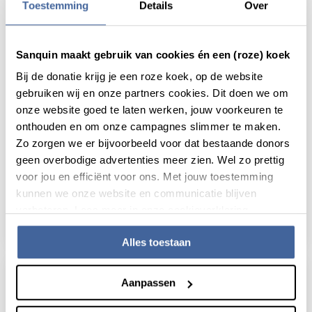
Toestemming
Details
Over
Sanquin maakt gebruik van cookies én een (roze) koek
Bij de donatie krijg je een roze koek, op de website
gebruiken wij en onze partners cookies. Dit doen we om
onze website goed te laten werken, jouw voorkeuren te
onthouden en om onze campagnes slimmer te maken.
Zo zorgen we er bijvoorbeeld voor dat bestaande donors
Nieuws
15 november 2023
geen overbodige advertenties meer zien. Wel zo prettig
voor jou en efficiënt voor ons. Met jouw toestemming
Prenatale bloedtest kan ernstige
kunnen we onze website en communicatie blijven
bloedingen bij baby’s voorkomen
verbeteren. Lees meer in onze cookieverklaring.
lees nieuws
over prenatale bloedtest kan ernstige blo
Alles toestaan
Aanpassen