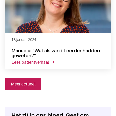
18 januari 2024
Manuela: “Wat als we dit eerder hadden
geweten?”
lees patiëntverhaal
over manuela: “wat als we dit eerd
Meer actueel
Het zit in ons bloed. Geef om