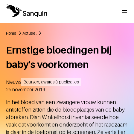
Overslaan en naar de inhoud gaan
Menu
Home
Actueel
Kruimelpad
Ernstige bloedingen bij
baby's voorkomen
Nieuws
Beurzen, awards & publicaties
Aangemaakt
25 november 2019
In het bloed van een zwangere vrouw kunnen
antistoffen zitten die de bloedplaatjes van de baby
afbreken. Dian Winkelhorst inventariseerde hoe
vaak dat voorkomt en onderzocht of het raadzaam
is daar in de toekomst op te screenen. Ze vertelt er