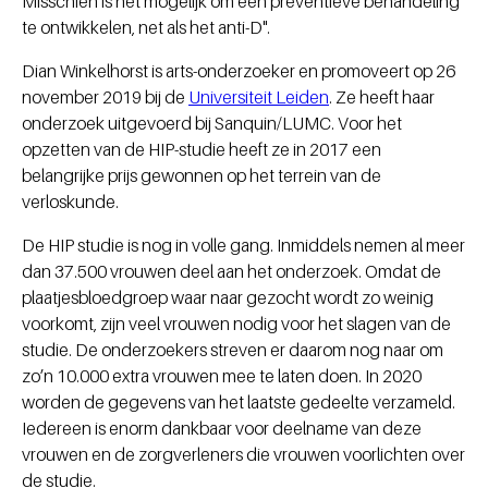
Misschien is het mogelijk om een preventieve behandeling
te ontwikkelen, net als het anti-D".
Dian Winkelhorst is arts-onderzoeker en promoveert op 26
november 2019 bij de
Universiteit Leiden
. Ze heeft haar
onderzoek uitgevoerd bij Sanquin/LUMC. Voor het
opzetten van de HIP-studie heeft ze in 2017 een
belangrijke prijs gewonnen op het terrein van de
verloskunde.
De HIP studie is nog in volle gang. Inmiddels nemen al meer
dan 37.500 vrouwen deel aan het onderzoek. Omdat de
plaatjesbloedgroep waar naar gezocht wordt zo weinig
voorkomt, zijn veel vrouwen nodig voor het slagen van de
studie. De onderzoekers streven er daarom nog naar om
zo’n 10.000 extra vrouwen mee te laten doen. In 2020
worden de gegevens van het laatste gedeelte verzameld.
Iedereen is enorm dankbaar voor deelname van deze
vrouwen en de zorgverleners die vrouwen voorlichten over
de studie.