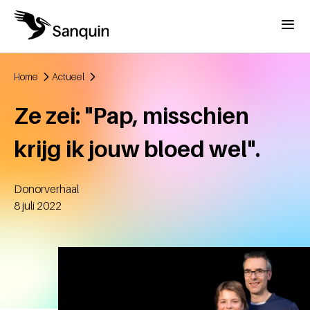
Overslaan en naar de inhoud gaan
Menu
Home
Actueel
Kruimelpad
Ze zei: "Pap, misschien
krijg ik jouw bloed wel".
Donorverhaal
Aangemaakt
8 juli 2022