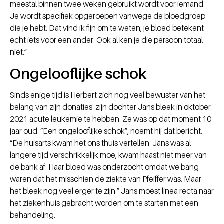
meestal binnen twee weken gebruikt wordt voor iemand.
Je wordt specifiek opgeroepen vanwege de bloedgroep
die je hebt. Dat vind ik fijn om te weten; je bloed betekent
echt iets voor een ander. Ook al ken je die persoon totaal
niet.”
Ongelooflijke schok
Sinds enige tijd is Herbert zich nog veel bewuster van het
belang van zijn donaties: zijn dochter Jans bleek in oktober
2021 acute leukemie te hebben. Ze was op dat moment 10
jaar oud. “Een ongelooflijke schok”, noemt hij dat bericht.
“De huisarts kwam het ons thuis vertellen. Jans was al
langere tijd verschrikkelijk moe, kwam haast niet meer van
de bank af. Haar bloed was onderzocht omdat we bang
waren dat het misschien de ziekte van Pfeiffer was. Maar
het bleek nog veel erger te zijn.” Jans moest linea recta naar
het ziekenhuis gebracht worden om te starten met een
behandeling.