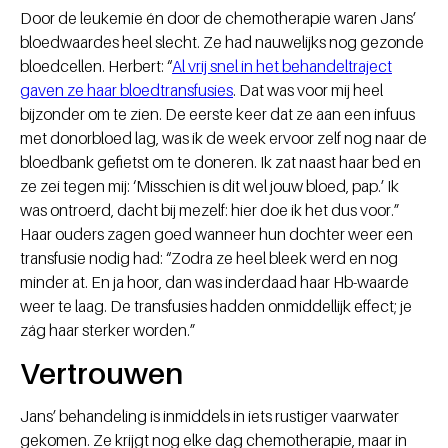
Door de leukemie én door de chemotherapie waren Jans’
bloedwaardes heel slecht. Ze had nauwelijks nog gezonde
bloedcellen. Herbert: “
Al vrij snel in het behandeltraject
gaven ze haar bloedtransfusies
. Dat was voor mij heel
bijzonder om te zien. De eerste keer dat ze aan een infuus
met donorbloed lag, was ik de week ervoor zelf nog naar de
bloedbank gefietst om te doneren. Ik zat naast haar bed en
ze zei tegen mij: ‘Misschien is dit wel jouw bloed, pap.’ Ik
was ontroerd, dacht bij mezelf: hier doe ik het dus voor.”
Haar ouders zagen goed wanneer hun dochter weer een
transfusie nodig had: “Zodra ze heel bleek werd en nog
minder at. En ja hoor, dan was inderdaad haar Hb-waarde
weer te laag. De transfusies hadden onmiddellijk effect; je
zág haar sterker worden.”
Vertrouwen
Jans’ behandeling is inmiddels in iets rustiger vaarwater
gekomen. Ze krijgt nog elke dag chemotherapie, maar in