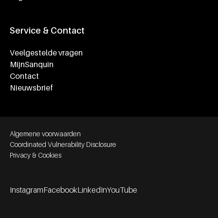
Service & Contact
Veelgestelde vragen
MijnSanquin
Contact
Nieuwsbrief
Footer bottom navigation
Algemene voorwaarden
Coordinated Vulnerability Disclosure
Privacy & Cookies
Instagram
Facebook
LinkedIn
YouTube
Footer socials