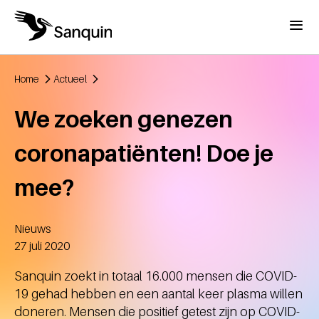
Overslaan en naar de inhoud gaan
Menu
Home
Actueel
Kruimelpad
We zoeken genezen
coronapatiënten! Doe je
mee?
Nieuws
Aangemaakt
27 juli 2020
Sanquin zoekt in totaal 16.000 mensen die COVID-
19 gehad hebben en een aantal keer plasma willen
doneren. Mensen die positief getest zijn op COVID-