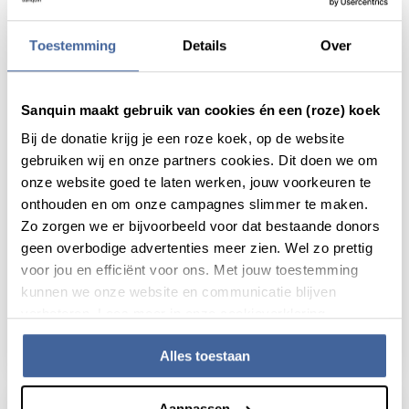
Toestemming
Details
Over
Sanquin maakt gebruik van cookies én een (roze) koek
Bij de donatie krijg je een roze koek, op de website
gebruiken wij en onze partners cookies. Dit doen we om
onze website goed te laten werken, jouw voorkeuren te
onthouden en om onze campagnes slimmer te maken.
Zo zorgen we er bijvoorbeeld voor dat bestaande donors
geen overbodige advertenties meer zien. Wel zo prettig
22 juni 2020
voor jou en efficiënt voor ons. Met jouw toestemming
kunnen we onze website en communicatie blijven
Sanquin onderzoekt mee in de strijd
verbeteren. Lees meer in onze cookieverklaring.
tegen het coronavirus
lees nieuws
over sanquin onderzoekt mee in de strijd t
Alles toestaan
Aanpassen