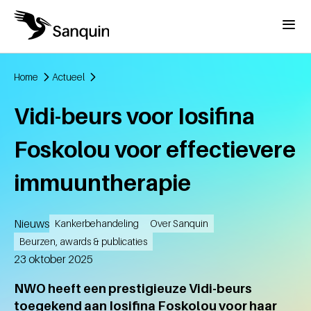
Overslaan en naar de inhoud gaan
Menu
Home
Actueel
Kruimelpad
Vidi-beurs voor Iosifina
Foskolou voor effectievere
immuuntherapie
Nieuws
Kankerbehandeling
Over Sanquin
Beurzen, awards & publicaties
Aangemaakt
23 oktober 2025
NWO heeft een prestigieuze Vidi-beurs
toegekend aan Iosifina Foskolou voor haar