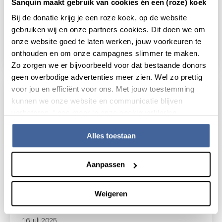
Sanquin maakt gebruik van cookies én een (roze) koek
Nieuws
21 januari 2026
Bij de donatie krijg je een roze koek, op de website
Schakelaar in het immuunsysteem
gebruiken wij en onze partners cookies. Dit doen we om
bewaakt balans
onze website goed te laten werken, jouw voorkeuren te
onthouden en om onze campagnes slimmer te maken.
lees nieuws
over schakelaar in het immuunsysteem be
Zo zorgen we er bijvoorbeeld voor dat bestaande donors
geen overbodige advertenties meer zien. Wel zo prettig
voor jou en efficiënt voor ons. Met jouw toestemming
kunnen we onze website en communicatie blijven
verbeteren. Lees meer in onze cookieverklaring.
Alles toestaan
Aanpassen
Weigeren
16 juli 2025