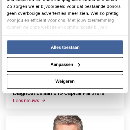
Zo zorgen we er bijvoorbeeld voor dat bestaande donors
geen overbodige advertenties meer zien. Wel zo prettig
voor jou en efficiënt voor ons. Met jouw toestemming
kunnen we onze website en communicatie blijven
verbeteren. Lees meer in onze cookieverklaring.
Alles toestaan
Aanpassen
14 maart 2024
Weigeren
Sanquin Health Solutions verkoopt
preventie- en diagnostiek bedrijf Direct
Diagnostics aan 819 Capital Partners
lees nieuws
over sanquin health solutions verkoopt prev