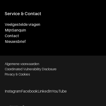
Service & Contact
Veelgestelde vragen
MijnSanquin
Contact
Nieuwsbrief
Footer bottom navigation
Algemene voorwaarden
Coordinated Vulnerability Disclosure
Privacy & Cookies
Instagram
Facebook
LinkedIn
YouTube
Footer socials