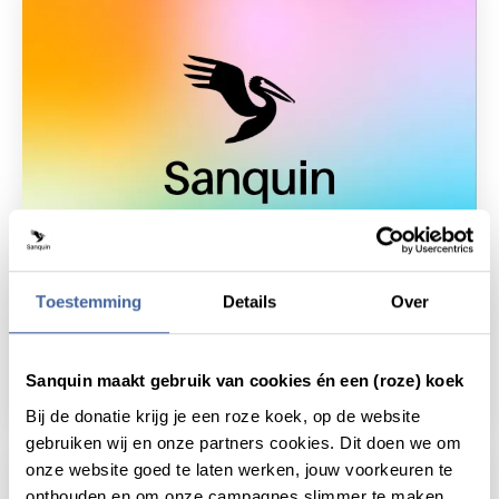
9 maart 2021
Toestemming
Details
Over
Sanquin presenteert Sanquin Health
Solutions
Sanquin maakt gebruik van cookies én een (roze) koek
lees nieuws
over sanquin presenteert sanquin health so
Bij de donatie krijg je een roze koek, op de website
gebruiken wij en onze partners cookies. Dit doen we om
onze website goed te laten werken, jouw voorkeuren te
onthouden en om onze campagnes slimmer te maken.