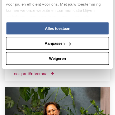
voor jou en efficiënt voor ons. Met jouw toestemming
kunnen we onze website en communicatie blijven
verbeteren. Lees meer in onze cookieverklaring.
Alles toestaan
Aanpassen
14 juli 2023
Weigeren
Marysa: “Dankzij plasmadonors kan ik dit
doen”
lees patiëntverhaal
over marysa: “dankzij plasmadonors 