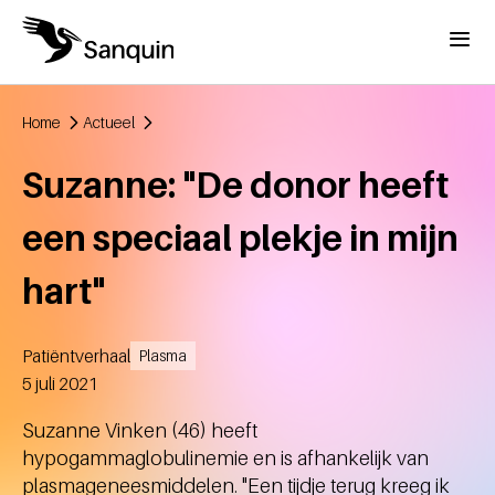
Overslaan en naar de inhoud gaan
Menu
Home
Actueel
Kruimelpad
Suzanne: "De donor heeft
een speciaal plekje in mijn
hart"
Patiëntverhaal
Plasma
Aangemaakt
5 juli 2021
Suzanne Vinken (46) heeft
hypogammaglobulinemie en is afhankelijk van
plasmageneesmiddelen. "Een tijdje terug kreeg ik