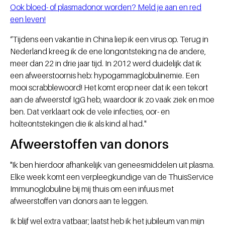
Ook bloed- of plasmadonor worden? Meld je aan en red
een leven!
“Tijdens een vakantie in China liep ik een virus op. Terug in
Nederland kreeg ik de ene longontsteking na de andere,
meer dan 22 in drie jaar tijd. In 2012 werd duidelijk dat ik
een afweerstoornis heb: hypogammaglobulinemie. Een
mooi scrabblewoord! Het komt erop neer dat ik een tekort
aan de afweerstof IgG heb, waardoor ik zo vaak ziek en moe
ben. Dat verklaart ook de vele infecties, oor- en
holteontstekingen die ik als kind al had."
Afweerstoffen van donors
"Ik ben hierdoor afhankelijk van geneesmiddelen uit plasma.
Elke week komt een verpleegkundige van de ThuisService
Immunoglobuline bij mij thuis om een infuus met
afweerstoffen van donors aan te leggen.
Ik blijf wel extra vatbaar; laatst heb ik het jubileum van mijn