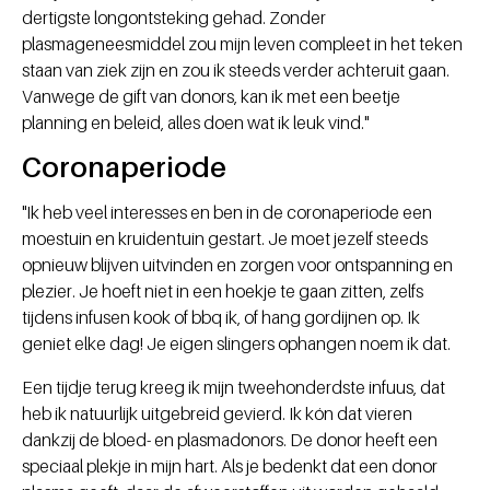
dertigste longontsteking gehad. Zonder
plasmageneesmiddel zou mijn leven compleet in het teken
staan van ziek zijn en zou ik steeds verder achteruit gaan.
Vanwege de gift van donors, kan ik met een beetje
planning en beleid, alles doen wat ik leuk vind."
Coronaperiode
"Ik heb veel interesses en ben in de coronaperiode een
moestuin en kruidentuin gestart. Je moet jezelf steeds
opnieuw blijven uitvinden en zorgen voor ontspanning en
plezier. Je hoeft niet in een hoekje te gaan zitten, zelfs
tijdens infusen kook of bbq ik, of hang gordijnen op. Ik
geniet elke dag! Je eigen slingers ophangen noem ik dat.
Een tijdje terug kreeg ik mijn tweehonderdste infuus, dat
heb ik natuurlijk uitgebreid gevierd. Ik kón dat vieren
dankzij de bloed- en plasmadonors. De donor heeft een
speciaal plekje in mijn hart. Als je bedenkt dat een donor