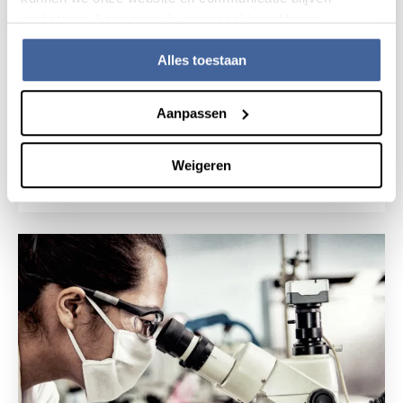
verbeteren. Lees meer in onze cookieverklaring.
Alles toestaan
Nieuws
5 mei 2020
Aanpassen
Sanquin breidt testen op
coronavirus fors uit
Weigeren
lees nieuws
over sanquin breidt testen op coronavirus f