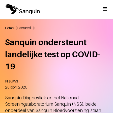
Overslaan en naar de inhoud gaan
Menu
Home
Actueel
Kruimelpad
Sanquin ondersteunt
landelijke test op COVID-
19
Nieuws
Aangemaakt
23 april 2020
Sanquin Diagnostiek en het Nationaal
Screeningslaboratorium Sanquin (NSS), beide
onderdeel van Sanquin Bloedvoorziening, staan