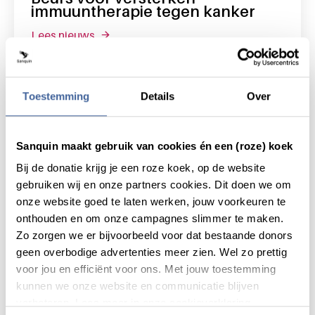
immuuntherapie tegen kanker
lees nieuws
over beurs voor versterken immuuntherapie
Toestemming
Details
Over
Sanquin maakt gebruik van cookies én een (roze) koek
Bij de donatie krijg je een roze koek, op de website
gebruiken wij en onze partners cookies. Dit doen we om
onze website goed te laten werken, jouw voorkeuren te
onthouden en om onze campagnes slimmer te maken.
Zo zorgen we er bijvoorbeeld voor dat bestaande donors
geen overbodige advertenties meer zien. Wel zo prettig
voor jou en efficiënt voor ons. Met jouw toestemming
23 oktober 2025
kunnen we onze website en communicatie blijven
Vidi-beurs voor Iosifina Foskolou voor
verbeteren. Lees meer in onze cookieverklaring.
effectievere immuuntherapie