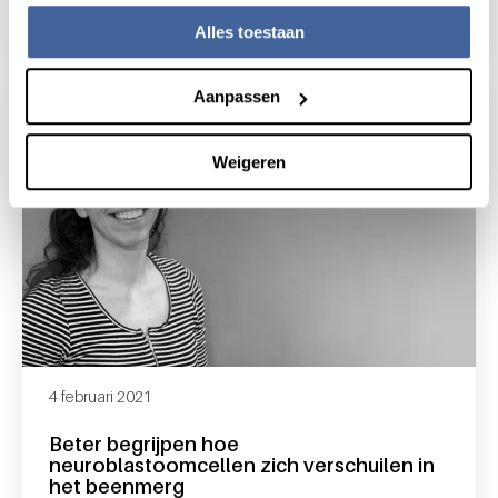
lees nieuws
over vidi-beurs voor iosifina foskolou voor
Alles toestaan
Aanpassen
Weigeren
4 februari 2021
Beter begrijpen hoe
neuroblastoomcellen zich verschuilen in
het beenmerg