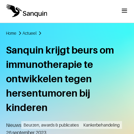
Overslaan en naar de inhoud gaan
Menu
Home
Actueel
Kruimelpad
Sanquin krijgt beurs om
immunotherapie te
ontwikkelen tegen
hersentumoren bij
kinderen
Nieuws
Beurzen, awards & publicaties
Kankerbehandeling
Aangemaakt
26 september 2023