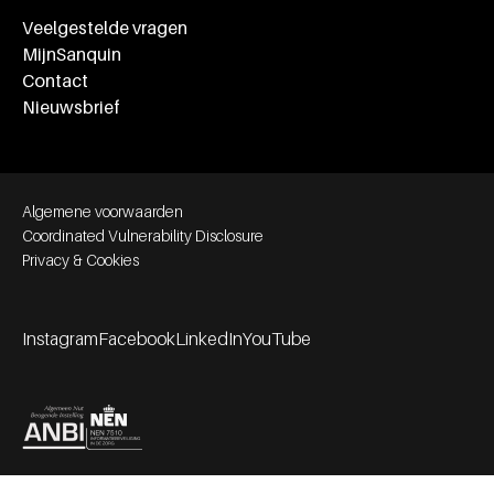
Veelgestelde vragen
MijnSanquin
Contact
Nieuwsbrief
Footer bottom navigation
Algemene voorwaarden
Coordinated Vulnerability Disclosure
Privacy & Cookies
Instagram
Facebook
LinkedIn
YouTube
Footer socials
Partners