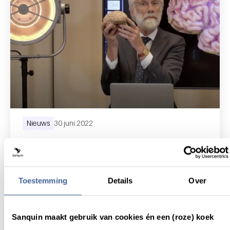
Nieuws
30 juni 2022
Sanquin en gezond leven: wat is
jouw mening? (video)
lees nieuws
over sanquin en gezond leven: wat is jouw
Toestemming
Details
Over
Sanquin maakt gebruik van cookies én een (roze) koek