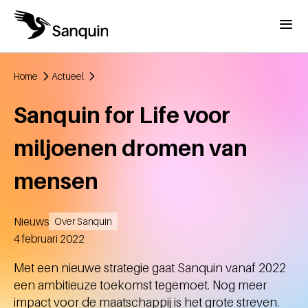
Overslaan en naar de inhoud gaan
Menu
Home
Actueel
Kruimelpad
Sanquin for Life voor
miljoenen dromen van
mensen
Nieuws
Over Sanquin
Aangemaakt
4 februari 2022
Met een nieuwe strategie gaat Sanquin vanaf 2022
een ambitieuze toekomst tegemoet. Nog meer
impact voor de maatschappij is het grote streven.