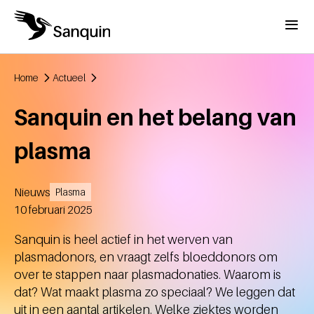
Overslaan en naar de inhoud gaan
Menu
Home
Actueel
Kruimelpad
Sanquin en het belang van
plasma
Nieuws
Plasma
Aangemaakt
10 februari 2025
Sanquin is heel actief in het werven van
plasmadonors, en vraagt zelfs bloeddonors om
over te stappen naar plasmadonaties. Waarom is
dat? Wat maakt plasma zo speciaal? We leggen dat
uit in een aantal artikelen. Welke ziektes worden