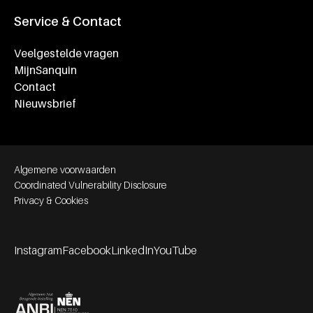
Service & Contact
Veelgestelde vragen
MijnSanquin
Contact
Nieuwsbrief
Footer bottom navigation
Algemene voorwaarden
Coordinated Vulnerability Disclosure
Privacy & Cookies
Instagram
Facebook
LinkedIn
YouTube
Footer socials