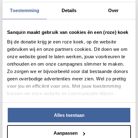
plasmageneesmiddelen
Toestemming
Details
Over
Plasmamedicijnen vaker ingezet
Plasmadonaties houden de vraag niet bij
Sanquin maakt gebruik van cookies én een (roze) koek
Europese samenwerking voor plasma
Ook Nederland zoekt meer plasma
Bij de donatie krijg je een roze koek, op de website
gebruiken wij en onze partners cookies. Dit doen we om
onze website goed te laten werken, jouw voorkeuren te
onthouden en om onze campagnes slimmer te maken.
Zo zorgen we er bijvoorbeeld voor dat bestaande donors
geen overbodige advertenties meer zien. Wel zo prettig
Deel dit bericht via:
voor jou en efficiënt voor ons. Met jouw toestemming
kunnen we onze website en communicatie blijven
verbeteren. Lees meer in onze cookieverklaring.
Alles toestaan
Aanpassen
Actueel