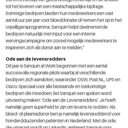
tot het leveren van een maatschappelijke bijdrage.
Sommige bedrijven bieden hun medewerkers een vast
aantal uur per jaar voor bloeddonatie of nemen het op in het
vrijwilligersprogramma. Sanquin helpt deelnemende
bedrijven natuurlijk met input voor een interne
wervingscampagne om zoveel mogelijk medewerkers te
inspireren zich als donor aan te melden.”
Ode aan de levensredders
Dit jaar is Sanquin at Work begonnen met een aantal
succesvolle regionale pilots waarbij al verschillende
bedrijven zich aansloten, waaronder DSW, Post NL, UPS en
Cisco. Speciaal voor alle bestaande en toekomstige
bedrijven die meedoen, liet Sanquin een spoken word
uitvoering maken: ‘Ode aan de Levensredders'. Je hoeft
namelijk geen superheld te zijn om levens te redden. Als
bloed- of plasmadonor ben je namelijk levensreddend voor
honderdduizenden patiënten in Nederland. Met de ode,
die uitgezet wordt op LinkedIn, ambieert Sanquin nog