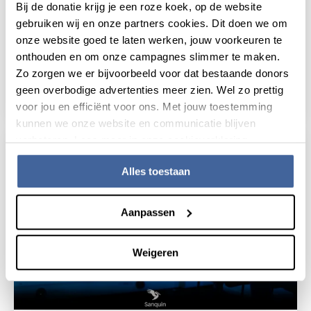
Bij de donatie krijg je een roze koek, op de website
gebruiken wij en onze partners cookies. Dit doen we om
Nieuws
25 juli 2022
onze website goed te laten werken, jouw voorkeuren te
onthouden en om onze campagnes slimmer te maken.
Levens redden onder werktijd
Zo zorgen we er bijvoorbeeld voor dat bestaande donors
geen overbodige advertenties meer zien. Wel zo prettig
lees nieuws
over levens redden onder werktijd
voor jou en efficiënt voor ons. Met jouw toestemming
kunnen we onze website en communicatie blijven
verbeteren. Lees meer in onze cookieverklaring.
Alles toestaan
Aanpassen
Weigeren