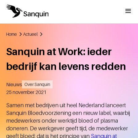
Overslaan en naar de inhoud gaan
Menu
Home
Actueel
Kruimelpad
Sanquin at Work: ieder
bedrijf kan levens redden
Nieuws
Over Sanquin
Aangemaakt
25 november 2021
Samen met bedrijven uit heel Nederland lanceert
Sanquin Bloedvoorziening een nieuw label, waarbij
medewerkers onder werktijd bloed of plasma
doneren. De werkgever geeft tijd, de medewerker
geeft bloed: dat is het principe van
Sanquin at