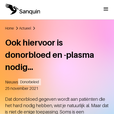
Overslaan en naar de inhoud gaan
Menu
Home
Actueel
Kruimelpad
Ook hiervoor is
donorbloed en -plasma
nodig...
Nieuws
Donorbeleid
Aangemaakt
25 november 2021
Dat donorbloed gegeven wordt aan patiënten die
het hard nodig hebben, wist je natuurlijk al. Maar dat
is niet de enige toepassing. Soms is een