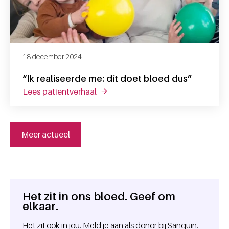
18 december 2024
“Ik realiseerde me: dít doet bloed dus”
lees patiëntverhaal
over “ik realiseerde me: dít doet bl
Meer actueel
Het zit in ons bloed. Geef om
Algemene informatie
elkaar.
Het zit ook in jou. Meld je aan als donor bij Sanquin.