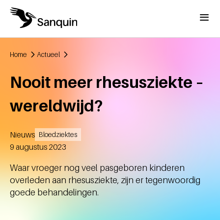
Overslaan en naar de inhoud gaan
Menu
Home
Actueel
Kruimelpad
Nooit meer rhesusziekte –
wereldwijd?
Nieuws
Bloedziektes
Aangemaakt
9 augustus 2023
Waar vroeger nog veel pasgeboren kinderen
overleden aan rhesusziekte, zijn er tegenwoordig
goede behandelingen.