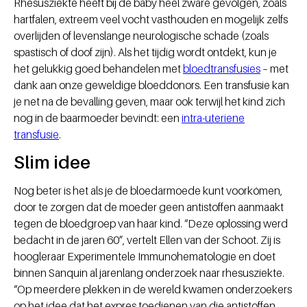
Rhesusziekte heeft bij de baby heel zware gevolgen, zoals
hartfalen, extreem veel vocht vasthouden en mogelijk zelfs
overlijden of levenslange neurologische schade (zoals
spastisch of doof zijn). Als het tijdig wordt ontdekt, kun je
het gelukkig goed behandelen met
bloedtransfusies
– met
dank aan onze geweldige bloeddonors. Een transfusie kan
je net na de bevalling geven, maar ook terwijl het kind zich
nog in de baarmoeder bevindt: een
intra-uteriene
transfusie
.
Slim idee
Nog beter is het als je de bloedarmoede kunt voorkómen,
door te zorgen dat de moeder geen antistoffen aanmaakt
tegen de bloedgroep van haar kind. “Deze oplossing werd
bedacht in de jaren 60”, vertelt Ellen van der Schoot. Zij is
hoogleraar Experimentele Immunohematologie en doet
binnen Sanquin al jarenlang onderzoek naar rhesusziekte.
“Op meerdere plekken in de wereld kwamen onderzoekers
op het idee dat het expres toedienen van die antistoffen