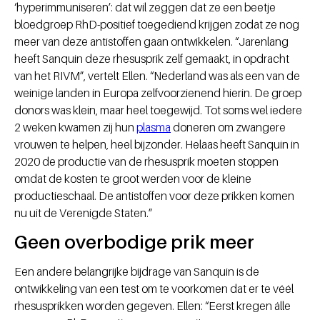
‘hyperimmuniseren’: dat wil zeggen dat ze een beetje
bloedgroep RhD-positief toegediend krijgen zodat ze nog
meer van deze antistoffen gaan ontwikkelen. “Jarenlang
heeft Sanquin deze rhesusprik zelf gemaakt, in opdracht
van het RIVM”, vertelt Ellen. “Nederland was als een van de
weinige landen in Europa zelfvoorzienend hierin. De groep
donors was klein, maar heel toegewijd. Tot soms wel iedere
2 weken kwamen zij hun
plasma
doneren om zwangere
vrouwen te helpen, heel bijzonder. Helaas heeft Sanquin in
2020 de productie van de rhesusprik moeten stoppen
omdat de kosten te groot werden voor de kleine
productieschaal. De antistoffen voor deze prikken komen
nu uit de Verenigde Staten.”
Geen overbodige prik meer
Een andere belangrijke bijdrage van Sanquin is de
ontwikkeling van een test om te voorkomen dat er te véél
rhesusprikken worden gegeven. Ellen: “Eerst kregen álle