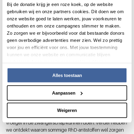
Bij de donatie krijg je een roze koek, op de website
zijn in Afrika namelijk wél goed voorhanden. Is een vrouw
gebruiken wij en onze partners cookies. Dit doen we om
RhD-negatief, dan legt de app uit dat ze risico loopt en bij
onze website goed te laten werken, jouw voorkeuren te
de bevalling naar een kliniek moet gaan. Daar kan ze een
onthouden en om onze campagnes slimmer te maken.
rhesusprik ontvangen. Die prikken worden gesponsord
Zo zorgen we er bijvoorbeeld voor dat bestaande donors
door een van de fabrikanten daarvan. Hopelijk slagen we er
geen overbodige advertenties meer zien. Wel zo prettig
met dit project uiteindelijk in de sterfte door rhesusziekte
voor jou en efficiënt voor ons. Met jouw toestemming
ook in Afrika flink terug te dringen.”
kunnen we onze website en communicatie blijven
Nog betere screening
verbeteren. Lees meer in onze cookieverklaring.
Het onderzoek naar rhesusziekte is ook in Nederland nog
Alles toestaan
lang niet afgelopen. Ellen: “We zijn erachter gekomen dat bij
mensen van Afrikaanse afkomt het rhesusgen zich in de
Aanpassen
evolutie iets anders heeft ontwikkeld. Daardoor kan de test
om het ongeboren kind te typeren minder goed bij hen
werken. We maken daarom nu een betere test. Ook
Weigeren
onderzoeken we of we de foetale rhesustypering al veel
vroeger in de zwangerschap kunnen doen. Verder hebben
we ontdekt waarom sommige RhD-antistoffen wél zorgen