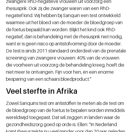
zwangere RhD-negatieve vrouwen uit voorzorg een
rhesusprik. Ook zij die zwanger waren van een RhD-
negatief kind. Wij hebben bij Sanquin een test ontwikkeld
waarmee uit het bloed van de moeder de bloedgroep van
de foetus bepaald kan worden. Blijkt het kind ook RhD-
negatief, dan is behandeling met de rhesusprik niet nodig,
want er is geen risico op antistofvorming door de moeder.
De test is sinds 2011 standaard onderdeel van de prenatale
screening van zwangere vrouwen: 40% van de vrouwen
die voorheen uit voorzorg de behandeling kreeg, hoeft die
niet meer te ontvangen. Fijn voor hen, én een enorme
besparing van een schaars bloedproduct.”
Veel sterfte in Afrika
Zowel Sanquins test om antistoffen te meten als de test om
de bloedgroep van de foetus te bepalen worden inmiddels
wereldwijd toegepast. Dat wil zeggen: in landen waar de
gezondheidszorg goed op orde is. Ellen: “In Nederland
komt rhesusziekte nu véél minder voor dan 70 jaar geleden.