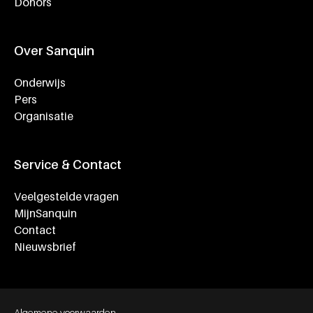
Donors
Over Sanquin
Onderwijs
Pers
Organisatie
Service & Contact
Veelgestelde vragen
MijnSanquin
Contact
Nieuwsbrief
Footer bottom navigation
Algemene voorwaarden