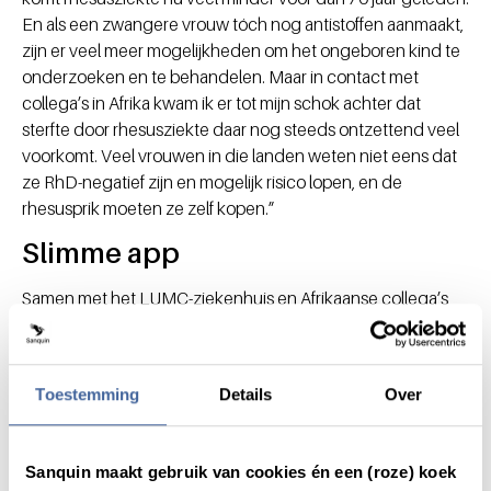
En als een zwangere vrouw tóch nog antistoffen aanmaakt,
zijn er veel meer mogelijkheden om het ongeboren kind te
onderzoeken en te behandelen. Maar in contact met
collega’s in Afrika kwam ik er tot mijn schok achter dat
sterfte door rhesusziekte daar nog steeds ontzettend veel
voorkomt. Veel vrouwen in die landen weten niet eens dat
ze RhD-negatief zijn en mogelijk risico lopen, en de
rhesusprik moeten ze zelf kopen.”
Slimme app
Samen met het LUMC-ziekenhuis en Afrikaanse collega’s
heeft Ellen een project opgezet om in Ethiopië, Malawi en
Tanzania zwangere vrouwen te helpen. “We hebben een
mooi systeem dat geschikt is om ook in rurale gebieden
Toestemming
Details
Over
zonder goede zorgvoorziening een bloedtest uit te voeren:
met een vingerprik breng je een druppel bloed aan op een
speciaal kaartje. Vervolgens lees je met een app op je
Sanquin maakt gebruik van cookies én een (roze) koek
telefoon af of het bloed RhD-negatief is – mobiele telefoons