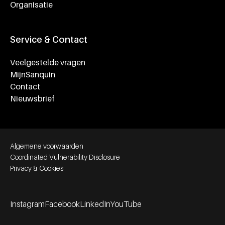
Organisatie
Service & Contact
Veelgestelde vragen
MijnSanquin
Contact
Nieuwsbrief
Footer bottom navigation
Algemene voorwaarden
Coordinated Vulnerability Disclosure
Privacy & Cookies
Instagram
Facebook
LinkedIn
YouTube
Footer socials