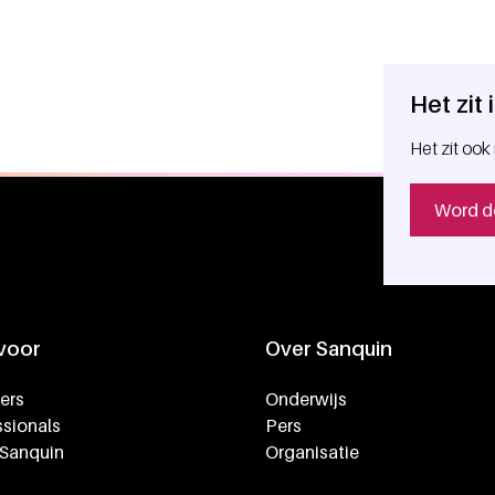
Het zit
Het zit ook 
Word d
 voor
Over Sanquin
ers
Onderwijs
sionals
Pers
 Sanquin
Organisatie