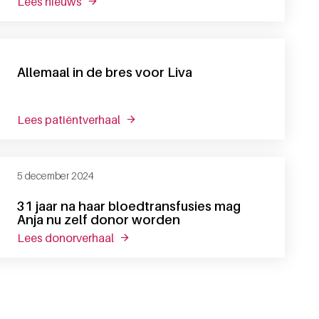
lees nieuws
over sanquin verhuist stamcellen met politie-
Allemaal in de bres voor Liva
lees patiëntverhaal
over allemaal in de bres voor liva
5 december 2024
31 jaar na haar bloedtransfusies mag
Anja nu zelf donor worden
lees donorverhaal
over 31 jaar na haar bloedtransfusies m