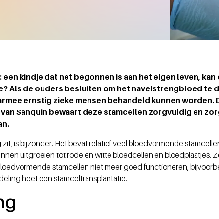
e: een kindje dat net begonnen is aan het eigen leven, kan
? Als de ouders besluiten om het navelstrengbloed te d
aarmee ernstig zieke mensen behandeld kunnen worden. 
an Sanquin bewaart deze stamcellen zorgvuldig en zorg
an.
 zit, is bijzonder. Het bevat relatief veel bloedvormende stamcel
unnen uitgroeien tot rode en witte bloedcellen en bloedplaatjes
n bloedvormende stamcellen niet meer goed functioneren, bijvoor
ndeling heet een stamceltransplantatie.
ng