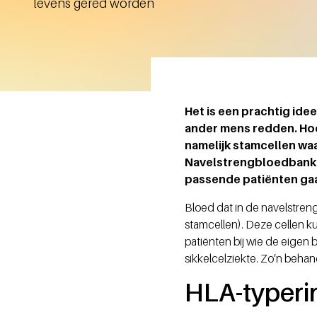
levens gered worden
Het is een prachtig ide
ander mens redden. Hoe
namelijk stamcellen w
Navelstrengbloedbank v
passende patiënten ga
Bloed dat in de navelstreng
stamcellen). Deze cellen k
patiënten bij wie de eige
sikkelcelziekte. Zo’n beha
HLA-typeri