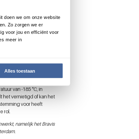
kt na het afnavelen de
der enig risico voor moeder
 Dit doen we om onze website
t niet verstoord. De
en. Zo zorgen we er
 de navelstreng uitgeklopt
g voor jou en efficiënt voor
van patiënten. Van het
es meer in
vertelt Emerentia:
Alles toestaan
oldoende stamcellen bevat
tuur van -185 °C, in
t het vernietigd of kan het
stemming voor heeft
e rol.
erkt, namelijk het Bravis
sterdam.