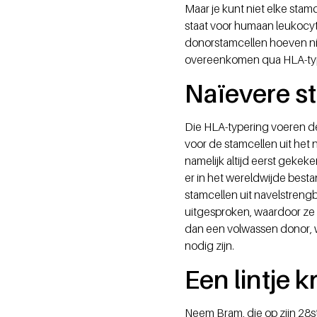
Maar je kunt niet elke stam
staat voor humaan leukocy
donorstamcellen hoeven ni
overeenkomen qua HLA-ty
Naïevere s
Die HLA-typering voeren de
voor de stamcellen uit het
namelijk altijd eerst gekek
er in het wereldwijde best
stamcellen uit navelstrengb
uitgesproken, waardoor ze 
dan een volwassen donor, 
nodig zijn.
Een lintje k
Neem Bram, die op zijn 28s