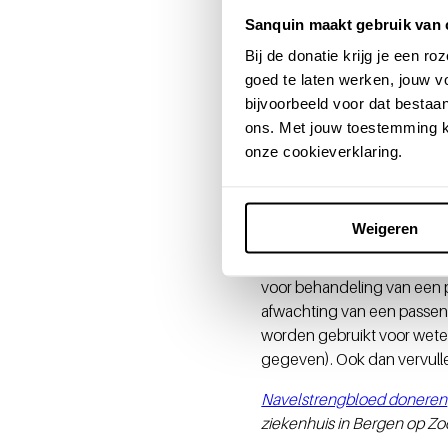
navelstrengbloed op. Dat ge
Sanquin maakt gebruik van 
navelstreng aan en vangt zo
Bij de donatie krijg je een 
of kind. De gezondheid van
goed te laten werken, jouw 
donatie van navelstrengblo
bijvoorbeeld voor dat bestaan
wordt, hoe kleiner de kans 
ons. Met jouw toestemming k
afnemen van het navelstren
onze cookieverklaring.
“Eigenlijk heb ik helemaal 
Ingevroren
Weigeren
Na de afname kijken mede
voor behandeling van een p
afwachting van een passende
worden gebruikt voor wete
gegeven). Ook dan vervulle
Navelstrengbloed doneren
ziekenhuis in Bergen op Zo