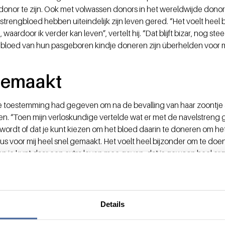
e donor te zijn. Ook met volwassen donors in het wereldwijde dono
strengbloed hebben uiteindelijk zijn leven gered. “Het voelt heel 
aardoor ik verder kan leven”, vertelt hij. “Dat blijft bizar, nog s
bloed van hun pasgeboren kindje doneren zijn überhelden voor m
gemaakt
ie toestemming had gegeven om na de bevalling van haar zoontje
n. “Toen mijn verloskundige vertelde wat er met de navelstreng 
wordt of dat je kunt kiezen om het bloed daarin te doneren om h
s voor mij heel snel gemaakt. Het voelt heel bijzonder om te doen. 
n je kunt daar een extra leven mee geven, dat is gewoon heel erg
 zonder risico
kan alleen in een ziekenhuis of geboortecentrum dat met Sanqui
Details
 op Zoom, het Reinier de Graaf Gasthuis in Delft en het OLVG in A
verloskundig hulpverlener die daarvoor speciaal getraind is, vangt