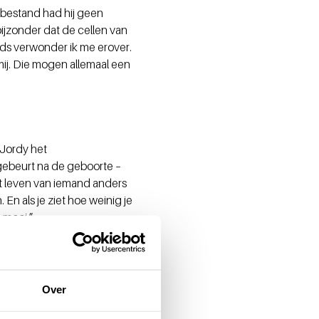
rbestand had hij geen
bijzonder dat de cellen van
teeds verwonder ik me erover.
ij. Die mogen allemaal een
 Jordy het
gebeurt na de geboorte –
et leven van iemand anders
En als je ziet hoe weinig je
 mooi.”
n samenwerkt, namelijk het
Over
msterdam. De donatie zelf
 na de bevalling het