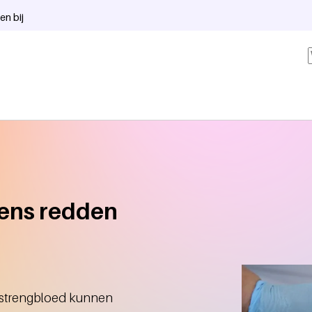
en bij
vens redden
elstrengbloed kunnen