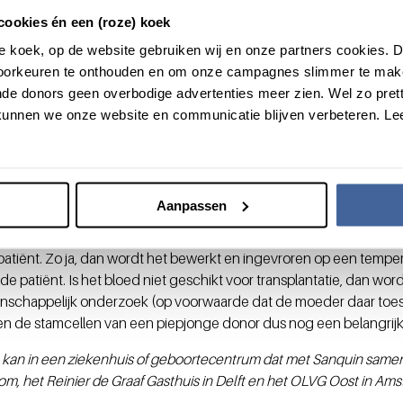
beurt als de baby al is geboren maar de placenta nog niet. Ze pri
cookies én een (roze) koek
veel mogelijk van het bijzondere bloed op. Dat is pijnloos en zon
roze koek, op de website gebruiken wij en onze partners cookies.
 moeder en kind gaan altijd voor en het verloskundig proces word
voorkeuren te onthouden en om onze campagnes slimmer te mak
ed kan ook na het uitkloppen van de navelstreng. Maar hoe langer
de donors geen overbodige advertenties meer zien. Wel zo pretti
is dat het navelstrengbloed nog geschikt is voor de behandeling 
unnen we onze website en communicatie blijven verbeteren. Le
gbloed door de verloskundig hulpverlener merk je bijna niets. Zo 
niks doorgehad, ik was in de wolken met Jordy.
Aanpassen
werkers van de Navelstrengbloedbank of het afgenomen bloed v
atiënt. Zo ja, dan wordt het bewerkt en ingevroren op een tempera
 patiënt. Is het bloed niet geschikt voor transplantatie, dan word
nschappelijk onderzoek (op voorwaarde dat de moeder daar toe
n de stamcellen van een piepjonge donor dus nog een belangrijk
kan in een ziekenhuis of geboortecentrum dat met Sanquin samenw
om, het Reinier de Graaf Gasthuis in Delft en het OLVG Oost in Am