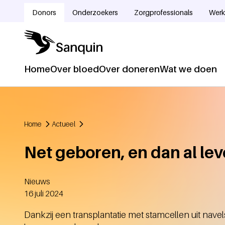
Overslaan en naar de inhoud gaan
Donors
Onderzoekers
Zorgprofessionals
Werk
Doelgroepnavigatie
Home
Over bloed
Over doneren
Wat we doen
Hoofdnavigatie
Home
Actueel
Kruimelpad
Net geboren, en dan al le
Nieuws
Aangemaakt
16 juli 2024
Dankzij een transplantatie met stamcellen uit nav