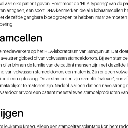
cel aan elke patiënt geven. Eerst moet de ‘HLA-typering’ van de p
ten antigeen, een soort DNA-kenmerken die alle lichaamscellen h
et dezelfde gangbare bloedgroepen te hebben, maar ze moeten 
pering.
tamcellen
 medewerkers op het HLA-laboratorium van Sanquin uit. Dat doen
 navelstrengbloed of van volwassen stamceldonors. Bij een stamcel
en of er binnen de familie van de patiënt mensen zijn met dezelfde 
and van volwassen stamceldonors een match is. Zijn er geen volwa
loed een oplossing. Deze stamcellen zijn namelijk ‘naïever’, hun af
makkelijker te matchen zijn. Nadeel is alleen dat één navelstreng
waardoor er voor een patiënt meestal twee stamcelproducten van
rijgen
te leukemie kreeg. Alleen een stamceltransplantatie kon hem redd