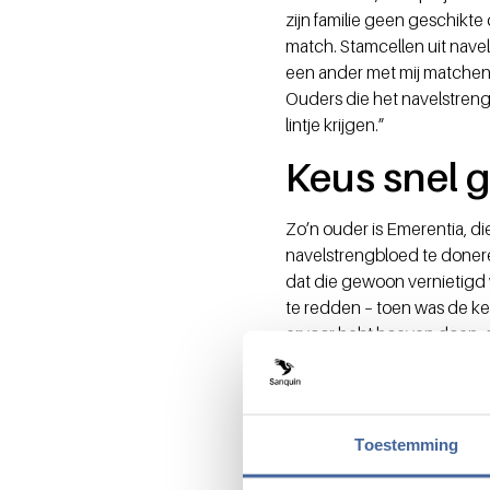
zijn familie geen geschikt
match. Stamcellen uit navel
een ander met mij matchen, w
Ouders die het navelstreng
lintje krijgen.”
Keus snel 
Zo’n ouder is Emerentia, d
navelstrengbloed te donere
dat die gewoon vernietigd 
te redden – toen was de keu
ervoor hebt hoeven doen, e
Pijnloos en
Navelstrengbloed doneren 
Toestemming
Bravis ziekenhuis in Bergen
kost nauwelijks moeite. De 