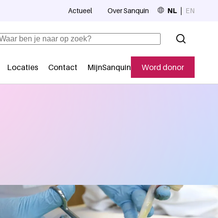
Actueel
Over Sanquin
NL
EN
Top navigation
Zoeken
Locaties
Contact
MijnSanquin
Word donor
Secundaire navigatie