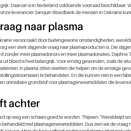
ijk. Daarvan is in Nederland voldoende voorraad beschikbaar. Wij
onze leverancier Sanquin Bloedbank de mensen in Oekraïne kun
vraag naar plasma
Oekraïne veroorzaakt door buitengewone omstandigheden, wereldw
rg een sterk stijgende vraag naar plasmaproducten is. Die stijge
d zonder méér plasmadonors en méér plasmadonaties. Daphne Thi
uit bloed is heel belangrijk. Voor ernstig gewonden, zoals de situa
atiënten. In plasma zitten eiwitten die helpen om de ernstige ge
stollingsstoornissen te behandelen. En die kunnen niet in een fa
en onmisbare grondstof voor plasmageneesmiddelen die levens 
ft achter
ard op weg een schaars goed te worden. Thijssen: “Wereldwijd w
behandeld met plasmageneesmiddelen. Dus zien we de vraag naar