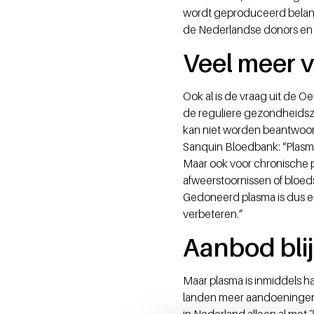
wordt geproduceerd belangr
de Nederlandse donors en 
Veel meer 
Ook al is de vraag uit de 
de reguliere gezondheidszo
kan niet worden beantwoor
Sanquin Bloedbank: “Plasma 
Maar ook voor chronische p
afweerstoornissen of bloed
Gedoneerd plasma is dus e
verbeteren.”
Aanbod blij
Maar plasma is inmiddels h
landen meer aandoeningen 