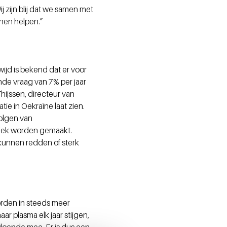
 zijn blij dat we samen met
nen helpen.”
ijd is bekend dat er voor
nde vraag van 7% per jaar
jssen, directeur van
tie in Oekraïne laat zien.
volgen van
briek worden gemaakt.
kunnen redden of sterk
orden in steeds meer
 plasma elk jaar stijgen,