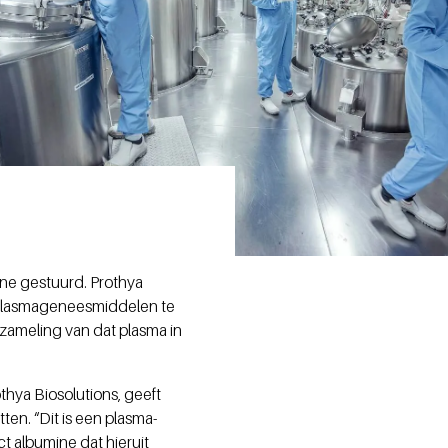
aïne gestuurd. Prothya
, plasmageneesmiddelen te
zameling van dat plasma in
thya Biosolutions, geeft
n. “Dit is een plasma-
ct albumine dat hieruit