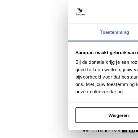
in Nederland alleen al met
tekort in de wereld, en die
mogelijk kunnen voldoen a
plasmaproducten moet kun
Toestemming
(Inter)natio
De uitdaging is groter dan 
Sanquin maakt gebruik van 
Bloodbank Alliance, met de 
Bij de donatie krijg je een 
aan. Alleen al in de EU sta
goed te laten werken, jouw 
pakken. We kijken hierbij 
bijvoorbeeld voor dat bestaan
aan plasmageneesmiddelen?
ons. Met jouw toestemming k
onze cookieverklaring.
Ben je benieuwd hoe h
Weigeren
Deel dit bericht via: