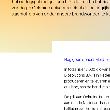
het oorlogsgebied gestuurd. Dit plasma-halffabrica
zondag in Oekraïne arriveerde, dient als belangrij
slachtoffers van onder andere brandwonden te 
Nog geen donor? Meld je d
In totaal is er 2.000 kilo v
Biosolutions B.V. is in Ne
produceren en te leveren 
ons land, aan de hand van 
De gift aan Oekraïne is ee
aan dat de Nederlandse zi
halffabricaat, het is niet 