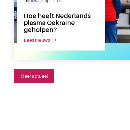
Nieuws
4 april 2022
Hoe heeft Nederlands
plasma Oekraïne
geholpen?
lees nieuws
over hoe heeft nederlands plasma oe
Meer actueel
Algemene informatie