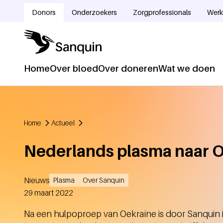
Overslaan en naar de inhoud gaan
Donors
Onderzoekers
Zorgprofessionals
Werk
Doelgroepnavigatie
Home
Over bloed
Over doneren
Wat we doen
Hoofdnavigatie
Home
Actueel
Kruimelpad
Nederlands plasma naar 
Nieuws
Plasma
Over Sanquin
Aangemaakt
29 maart 2022
Na een hulpoproep van Oekraïne is door Sanquin