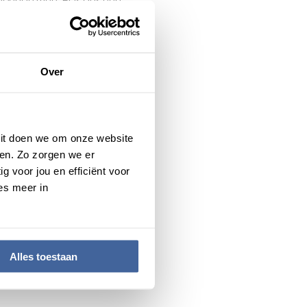
ldoende mee. Er is dus een
in Nederland zelf zoveel
othya meer
ma inzamelen.”
Over
ak. “Via de European
agen we dit onderwerp overal
 Dit doen we om onze website
en om dit tekort aan te
en. Zo zorgen we er
g: hoe helpen we patiënten
g voor jou en efficiënt voor
es meer in
 je hier!
Alles toestaan