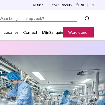
Actueel
Over Sanquin
NL
EN
Top navigation
Zoeken
Locaties
Contact
MijnSanquin
Word donor
Secundaire navigatie