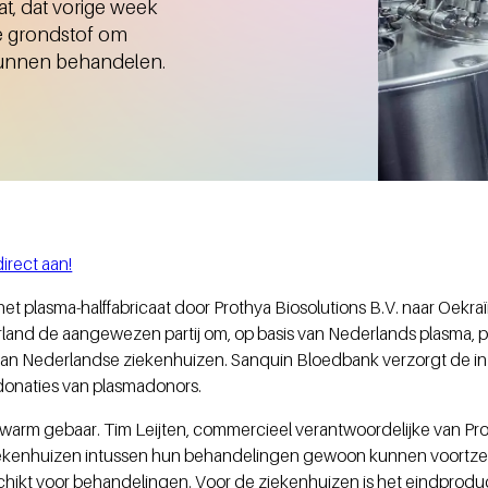
at, dat vorige week
ke grondstof om
kunnen behandelen.
irect aan!
an het plasma-halffabricaat door Prothya Biosolutions B.V. naar Oekr
derland de aangewezen partij om, op basis van Nederlands plasma
aan Nederlandse ziekenhuizen. Sanquin Bloedbank verzorgt de in
donaties van plasmadonors.
n warm gebaar. Tim Leijten, commercieel verantwoordelijke van Pro
ekenhuizen intussen hun behandelingen gewoon kunnen voortzette
geschikt voor behandelingen. Voor de ziekenhuizen is het eindprodu