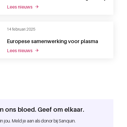
lees nieuws
over plasmadonaties houden de vraag niet bij
14 februari 2025
Europese samenwerking voor plasma
lees nieuws
over europese samenwerking voor plasma
 in ons bloed. Geef om elkaar.
in jou. Meld je aan als donor bij Sanquin.