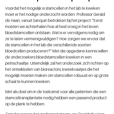
Voordat het mogelijk is stamcellen in het lab te kweken
moet er het nodige onderzocht worden. Professor Gerald
de Haan, vanuit Sanquin betrokken bij het project: “Eerst
moeten we achterhalen hoe al heel vroeg in het leven
bloedstamcellen ontstaan. Wat is er vervolgens nodig om
ze te laten vermenigvuldigen? Hoe zorgen we ervoor dat
de stamcellen in het lab die verschillende soorten
bloedcellen produceren?” Met die opgedane kennis willen
de onderzoekers bloedstamcellen kweken in een
petrischaaltje. Uiteindelijk zal het onderzoek zich richten op
het ontwikkelen van bioreactors, kweekvaatjes die het
mogelijk moeten maken om stamcellen robuust en op grote
schaal te kunnen kweken.
Met als doel om in de toekomst voor alle patiënten die een
stamceltransplantatie nodig hebben een passend product
op de plank te hebben.
Foto bovenaan: het onderzoeksteam van Gerald de Haan,