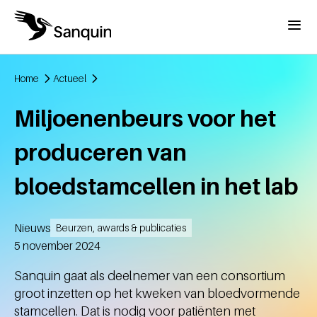
Overslaan en naar de inhoud gaan
Menu
Home
Actueel
Kruimelpad
Miljoenenbeurs voor het
produceren van
bloedstamcellen in het lab
Nieuws
Beurzen, awards & publicaties
Aangemaakt
5 november 2024
Sanquin gaat als deelnemer van een consortium
groot inzetten op het kweken van bloedvormende
stamcellen. Dat is nodig voor patiënten met