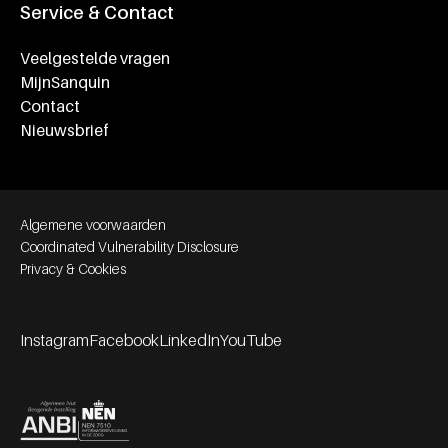
Service & Contact
Veelgestelde vragen
MijnSanquin
Contact
Nieuwsbrief
Footer bottom navigation
Algemene voorwaarden
Coordinated Vulnerability Disclosure
Privacy & Cookies
Instagram
Facebook
LinkedIn
YouTube
Footer socials
Partners