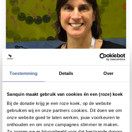
Nieuws
14 juli 2025
Toestemming
Details
Over
Stamcelonderzoek versterkt met
nieuwe groepsleider
lees nieuws
over stamcelonderzoek versterkt met nieu
Sanquin maakt gebruik van cookies én een (roze) koek
Bij de donatie krijg je een roze koek, op de website
gebruiken wij en onze partners cookies. Dit doen we om
onze website goed te laten werken, jouw voorkeuren te
onthouden en om onze campagnes slimmer te maken.
Zo zorgen we er bijvoorbeeld voor dat bestaande donors