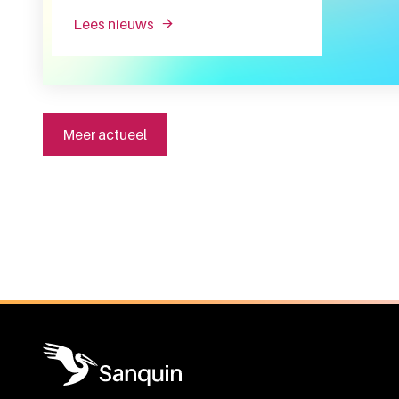
lees nieuws
over meer donororganen beschikbaa
Meer actueel
Algemene informatie