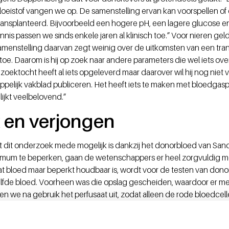
loeistof vangen we op. De samenstelling ervan kan voorspellen of 
nsplanteerd. Bijvoorbeeld een hogere pH, een lagere glucose en
nis passen we sinds enkele jaren al klinisch toe.” Voor nieren gel
amenstelling daarvan zegt weinig over de uitkomsten van een trans
e. Daarom is hij op zoek naar andere parameters die wel iets over
ektocht heeft al iets opgeleverd maar daarover wil hij nog niet v
pelijk vakblad publiceren. Het heeft iets te maken met bloedgas
 lijkt veelbelovend.”
 en verjongen
it onderzoek mede mogelijk is dankzij het donorbloed van Sanqui
nimum te beperken, gaan de wetenschappers er heel zorgvuldig me
t bloed maar beperkt houdbaar is, wordt voor de testen van dono
lfde bloed. Voorheen was die opslag gescheiden, waardoor er mee
 we na gebruik het perfusaat uit, zodat alleen de rode bloedcell
bruiken bij een volgend orgaan. Ook willen we kijken of we het
ere rode bloedcellen nieuw leven in te blazen. We denken hierbij