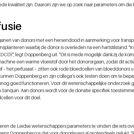
de kwaliteit zijn. Daarom zijn we op zoek naar parameters om die 
fusie
nen van donors met een hersendood in aanmerking voor transplan
nsplanteren waarbij de donor is overleden na een hartstilstand. "In 
(DCD)", legt Doppenberg uit. “Dit is mede mogelijk dankzij de kom
machine een warme vloeistof door het donororgaan, zodat dit acti
stof – het perfusaat – zitten ook rode bloedcellen van bloeddonors 
kunnen Doppenberg en zijn collega’s ook testen doen om te bepal
snog goed functioneren. Voor dit wetenschappelijke onderzoek ge
n Sanquin. Aan donors wordt vóór de donatie specifiek toestemm
cellen voor dit doel.
s
eren de Leidse wetenschappers parameters te vinden die iets over
gens Doppenberg is dat voor donorlevers al grotendeels gelukt.