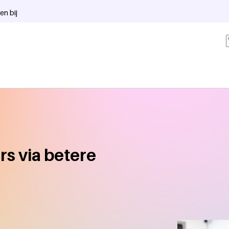
en bij
rs via betere