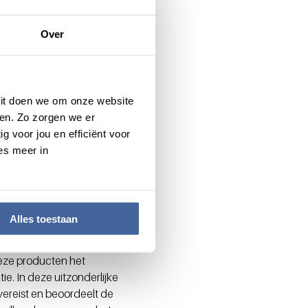
Over
ectie en dus tot meer
rganen die de nieuwe
nsplantatie. Donorlevers
 Dit doen we om onze website
onbruikbaar. Als je dat vet
en. Zo zorgen we er
n je die vóór de
g voor jou en efficiënt voor
aar de plannen daartoe
es meer in
Alles toestaan
k gemaakt van restproducten
ie overblijven na het testen
deze producten het
ie. In deze uitzonderlijke
ereist en beoordeelt de