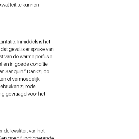
kwaliteit te kunnen
tatie. Inmiddels is het
dat geval is er sprake van
st van de warme perfusie.
ef en in goede conditie
van Sanquin.” Dankzij de
en of vermoedelijk
bruiken zij rode
ing gevraagd voor het
 de kwaliteit van het
 “Een goed functionerende