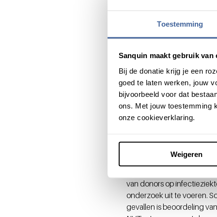
dat de energievoorraad va
Medicijnen
Toestemming
Het onderzoek van Doppenbe
Sanquin maakt gebruik van 
beschikbare donororganen. 
methode van selectie niet 
Bij de donatie krijg je een 
die vervet zijn – maar liefs
goed te laten werken, jouw 
weghaalt, kun je ze wel tra
bijvoorbeeld voor dat bestaan
transplantatie misschien b
ons. Met jouw toestemming k
liggen wel op tafel.”
onze cookieverklaring.
Niet-voor-tra
Weigeren
Voor levering van niet-voo
die niet geschikt zijn voor 
van donors op infectieziek
onderzoek uit te voeren. So
gevallen is beoordeling v