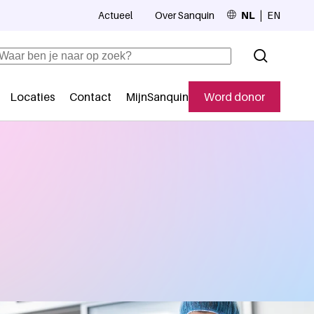
Actueel
Over Sanquin
NL
EN
Top navigation
Zoeken
Locaties
Contact
MijnSanquin
Word donor
Secundaire navigatie