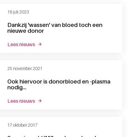
18 juli 2023
Dankzij 'wassen' van bloed toch een
nieuwe donor
lees nieuws
over dankzij 'wassen' van bloed toch een nie
25 november 2021
Ook hiervoor is donorbloed en -plasma
nodig...
lees nieuws
over ook hiervoor is donorbloed en -plasma nod
17 oktober 2017