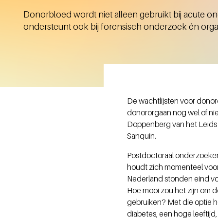
Donorbloed wordt niet alleen gebruikt bij acute o
ondersteunt ook bij forensisch onderzoek én orgaa
De wachtlijsten voor dono
donororgaan nog wel of nie
Doppenberg van het Leids 
Sanquin.
Postdoctoraal onderzoeker
houdt zich momenteel voora
Nederland stonden eind vori
Hoe mooi zou het zijn om do
gebruiken? Met die optie h
diabetes, een hoge leeftijd