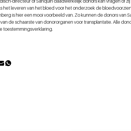
sch-directeur of Sanquin daadwerkelijk donors kan vragen of zij
ls het leveren van het bloed voor het onderzoek de bloedvoorzieni
erg is hier een mooi voorbeeld van. Zo kunnen de donors van S
 van de schaarste van donororganen voor transplantatie. Alle don
te toestemmingsverklaring.