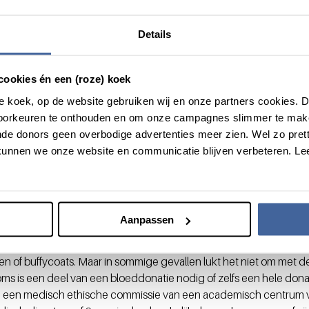
n de rode bloedcellen verhoogt.”
 en stamcellen
Details
rg en collega’s zal uiteindelijk moeten leiden tot een betere sel
cookies én een (roze) koek
Hij denkt al na over volgende stappen. “We willen kijken of we o
doorstaan, alsnog via regeneratie geschikt kunnen maken voor tra
roze koek, op de website gebruiken wij en onze partners cookies.
t 20 procent van de bevolking heeft een vervette lever – zijn nu nog 
voorkeuren te onthouden en om onze campagnes slimmer te mak
nsplanteren. Of als de klaring van een donornier onvoldoende is, ku
de donors geen overbodige advertenties meer zien. Wel zo pretti
ehandelen met medicijnen of stamcellen. We zijn nog niet zover m
unnen we onze website en communicatie blijven verbeteren. Le
nsfusie-bloedproducten?
Aanpassen
r-transfusie-bloedproducten (NVT) wordt zoveel mogelijk gebrui
bloedtransfusie. Te denken valt aan restanten bloed in testbuisjes d
ten of buffycoats. Maar in sommige gevallen lukt het niet om met 
ms is een deel van een bloeddonatie nodig of zelfs een hele donat
an een medisch ethische commissie van een academisch centrum v