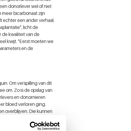
een donorlever wel of niet
 meer bicarbonaat zijn
dt echter een ander verhaal.
plantatie”, licht de
 de kwaliteit van de
eel kwijt. “Eerst moeten we
parameters en de
n. Om verspilling van dit
e om. Zo is de opslag van
rlevers en donornieren
r bloed verloren ging.
en overblijven. Die kunnen
 opgeslagen bloed langer
 aan rejuvesol, een stofje