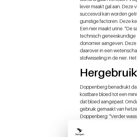
lever maakt gal aan. Deze v
succesvol kan worden getra
gunstige factoren. Deze ken
Een nier maakt urine. “De s
technisch geneeskundige to
donornier aangeven. Deze zo
daarover in een wetenschap
stofwisseling in de nier. Het
Hergebruik
Doppenberg benadrukt dat d
kostbare bloed tot een mi
dat bloed aangepast. Omda
gebruik gemaakt van hetze
Doppenberg: “Verder wassen
we nog één keer opnieuw ge
kunnen bewaren door de oud