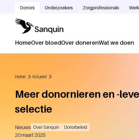
Overslaan en naar de inhoud gaan
Donors
Onderzoekers
Zorgprofessionals
Werk
Doelgroepnavigatie
Home
Over bloed
Over doneren
Wat we doen
Hoofdnavigatie
Home
Actueel
Kruimelpad
Meer donornieren en -leve
selectie
Nieuws
Over Sanquin
Donorbeleid
Aangemaakt
20 maart 2025