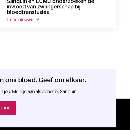
Sanquin en LUMC onderzoeken de
invloed van zwangerschap bij
bloedtransfusies
lees nieuws
over sanquin en lumc onderzoeken de invloed
 in ons bloed. Geef om elkaar.
in jou. Meld je aan als donor bij Sanquin.
onor