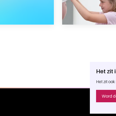
r maken
Het zit
Het zit ook 
Word d