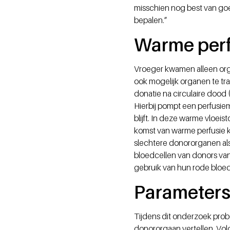
misschien nog best van goe
bepalen.”
Warme per
Vroeger kwamen alleen orga
ook mogelijk organen te tra
donatie na circulaire dood 
Hierbij pompt een perfusie
blijft. In deze warme vloei
komst van warme perfusie 
slechtere donororganen al
bloedcellen van donors va
gebruik van hun rode bloed
Parameter
Tijdens dit onderzoek prob
donororgaan vertellen. Vol