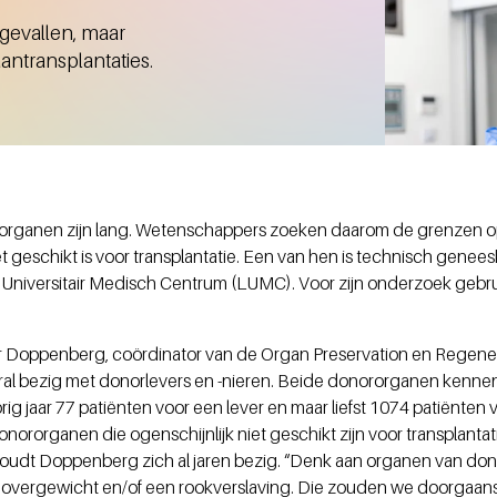
ngevallen, maar
ntransplantaties.
rorganen zijn lang. Wetenschappers zoeken daarom de grenzen op
t geschikt is voor transplantatie. Een van hen is technisch gene
Universitair Medisch Centrum (LUMC). Voor zijn onderzoek gebrui
 Doppenberg, coördinator van de Organ Preservation en Regener
l bezig met donorlevers en -nieren. Beide donororganen kennen 
g jaar 77 patiënten voor een lever en maar liefst 1074 patiënten v
nororganen die ogenschijnlijk niet geschikt zijn voor transplantati
oudt Doppenberg zich al jaren bezig. “Denk aan organen van don
, overgewicht en/of een rookverslaving. Die zouden we doorgaans n