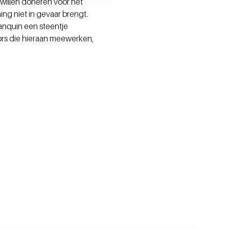
 willen doneren voor het
ng niet in gevaar brengt.
anquin een steentje
ors die hieraan meewerken,