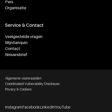
Pers
Organisatie
Service & Contact
Veelgestelde vragen
MijnSanquin
Contact
Nieuwsbrief
Footer bottom navigation
Algemene voorwaarden
Coordinated Vulnerability Disclosure
Privacy & Cookies
Instagram
Facebook
LinkedIn
YouTube