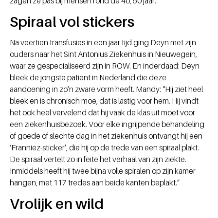
zagen ze pas bij mensen rond de 40, 50 jaar.”
Spiraal vol stickers
Na veertien transfusies in een jaar tijd ging Deyn met zijn
ouders naar het Sint Antonius Ziekenhuis in Nieuwegein,
waar ze gespecialiseerd zijn in ROW. En inderdaad: Deyn
bleek de jongste patiënt in Nederland die deze
aandoening in zo’n zware vorm heeft. Mandy: “Hij ziet heel
bleek en is chronisch moe, dat is lastig voor hem. Hij vindt
het ook heel vervelend dat hij vaak de klas uit moet voor
een ziekenhuisbezoek. Voor elke ingrijpende behandeling
of goede of slechte dag in het ziekenhuis ontvangt hij een
‘Franniez-sticker’, die hij op de trede van een spiraal plakt.
De spiraal vertelt zo in feite het verhaal van zijn ziekte.
Inmiddels heeft hij twee bijna volle spiralen op zijn kamer
hangen, met 117 tredes aan beide kanten beplakt.”
Vrolijk en wild