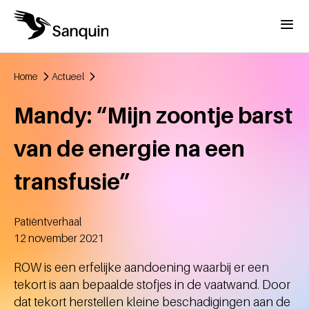
Overslaan en naar de inhoud gaan
Menu
Home
Actueel
Kruimelpad
Mandy: “Mijn zoontje barst
van de energie na een
transfusie”
Patiëntverhaal
Aangemaakt
12 november 2021
ROW is een erfelijke aandoening waarbij er een
tekort is aan bepaalde stofjes in de vaatwand. Door
dat tekort herstellen kleine beschadigingen aan de