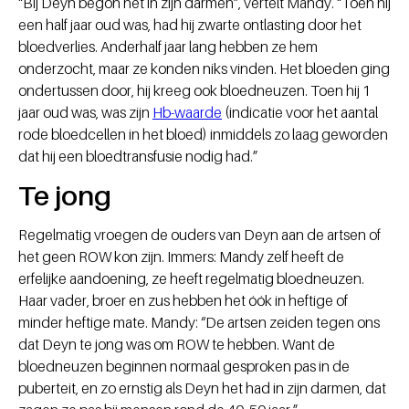
“Bij Deyn begon het in zijn darmen”, vertelt Mandy. “Toen hij
een half jaar oud was, had hij zwarte ontlasting door het
bloedverlies. Anderhalf jaar lang hebben ze hem
onderzocht, maar ze konden niks vinden. Het bloeden ging
ondertussen door, hij kreeg ook bloedneuzen. Toen hij 1
jaar oud was, was zijn
Hb-waarde
(indicatie voor het aantal
rode bloedcellen in het bloed) inmiddels zo laag geworden
dat hij een bloedtransfusie nodig had.”
Te jong
Regelmatig vroegen de ouders van Deyn aan de artsen of
het geen ROW kon zijn. Immers: Mandy zelf heeft de
erfelijke aandoening, ze heeft regelmatig bloedneuzen.
Haar vader, broer en zus hebben het óók in heftige of
minder heftige mate. Mandy: “De artsen zeiden tegen ons
dat Deyn te jong was om ROW te hebben. Want de
bloedneuzen beginnen normaal gesproken pas in de
puberteit, en zo ernstig als Deyn het had in zijn darmen, dat