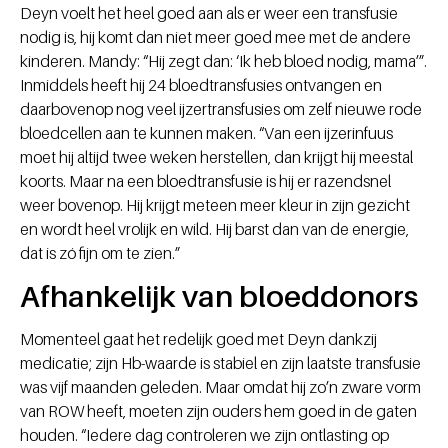
Deyn voelt het heel goed aan als er weer een transfusie
nodig is, hij komt dan niet meer goed mee met de andere
kinderen. Mandy: “Hij zegt dan: ‘Ik heb bloed nodig, mama’”.
Inmiddels heeft hij 24 bloedtransfusies ontvangen en
daarbovenop nog veel ijzertransfusies om zelf nieuwe rode
bloedcellen aan te kunnen maken. “Van een ijzerinfuus
moet hij altijd twee weken herstellen, dan krijgt hij meestal
koorts. Maar na een bloedtransfusie is hij er razendsnel
weer bovenop. Hij krijgt meteen meer kleur in zijn gezicht
en wordt heel vrolijk en wild. Hij barst dan van de energie,
dat is zó fijn om te zien.”
Afhankelijk van bloeddonors
Momenteel gaat het redelijk goed met Deyn dankzij
medicatie; zijn Hb-waarde is stabiel en zijn laatste transfusie
was vijf maanden geleden. Maar omdat hij zo’n zware vorm
van ROW heeft, moeten zijn ouders hem goed in de gaten
houden. “Iedere dag controleren we zijn ontlasting op