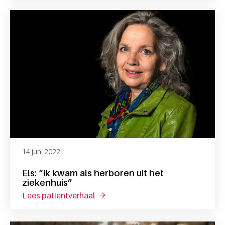
14 juni 2022
Els: “Ik kwam als herboren uit het
ziekenhuis”
lees patiëntverhaal
over els: “ik kwam als herboren uit h