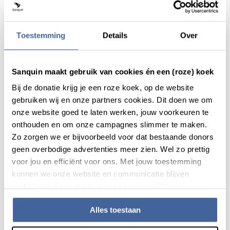
Actueel
Toestemming
Details
Over
Sanquin maakt gebruik van cookies én een (roze) koek
Bij de donatie krijg je een roze koek, op de website
gebruiken wij en onze partners cookies. Dit doen we om
onze website goed te laten werken, jouw voorkeuren te
onthouden en om onze campagnes slimmer te maken.
Zo zorgen we er bijvoorbeeld voor dat bestaande donors
geen overbodige advertenties meer zien. Wel zo prettig
voor jou en efficiënt voor ons. Met jouw toestemming
kunnen we onze website en communicatie blijven
Patiëntverhaal
13 juli 2021
verbeteren. Lees meer in onze cookieverklaring.
Ria: "Zonder donorbloed kon ik dit
verhaal niet vertellen"
Alles toestaan
lees patiëntverhaal
over ria: "zonder donorbloed kon ik d