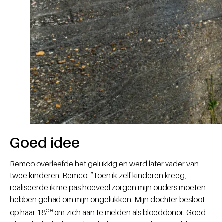
Goed idee
Remco overleefde het gelukkig en werd later vader van
twee kinderen. Remco: “Toen ik zelf kinderen kreeg,
realiseerde ik me pas hoeveel zorgen mijn ouders moeten
hebben gehad om mijn ongelukken. Mijn dochter besloot
de
op haar 18
om zich aan te melden als bloeddonor. Goed