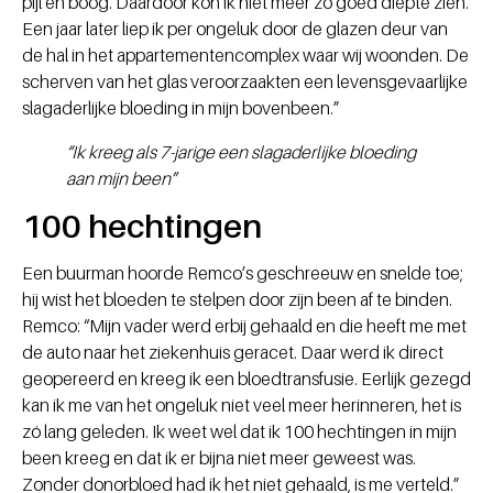
pijl en boog. Daardoor kon ik niet meer zo goed diepte zien.
Een jaar later liep ik per ongeluk door de glazen deur van
de hal in het appartementencomplex waar wij woonden. De
scherven van het glas veroorzaakten een levensgevaarlijke
slagaderlijke bloeding in mijn bovenbeen.”
“Ik kreeg als 7-jarige een slagaderlijke bloeding
aan mijn been”
100 hechtingen
Een buurman hoorde Remco’s geschreeuw en snelde toe;
hij wist het bloeden te stelpen door zijn been af te binden.
Remco: “Mijn vader werd erbij gehaald en die heeft me met
de auto naar het ziekenhuis geracet. Daar werd ik direct
geopereerd en kreeg ik een bloedtransfusie. Eerlijk gezegd
kan ik me van het ongeluk niet veel meer herinneren, het is
zó lang geleden. Ik weet wel dat ik 100 hechtingen in mijn
been kreeg en dat ik er bijna niet meer geweest was.
Zonder donorbloed had ik het niet gehaald, is me verteld.”