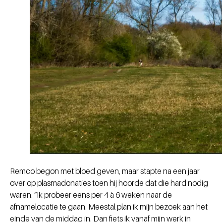
Remco begon met bloed geven, maar stapte na een jaar
over op plasmadonaties toen hij hoorde dat die hard nodig
waren. “Ik probeer eens per 4 à 6 weken naar de
afnamelocatie te gaan. Meestal plan ik mijn bezoek aan het
einde van de middag in. Dan fiets ik vanaf mijn werk in