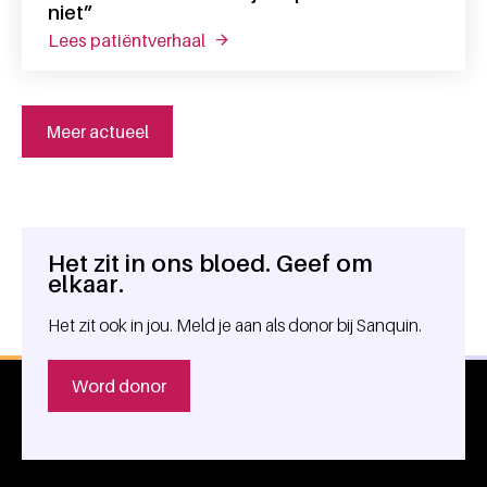
niet”
lees patiëntverhaal
over richard: “onderschat je impact 
Meer actueel
Het zit in ons bloed. Geef om
Algemene informatie
elkaar.
Het zit ook in jou. Meld je aan als donor bij Sanquin.
Word donor