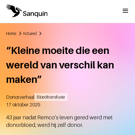
Overslaan en naar de inhoud gaan
Menu
Home
Actueel
Kruimelpad
“Kleine moeite die een
wereld van verschil kan
maken”
Donorverhaal
Bloedtransfusie
Aangemaakt
17 oktober 2025
43 jaar nadat Remco’s leven gered werd met
donorbloed, werd hij zelf donor.