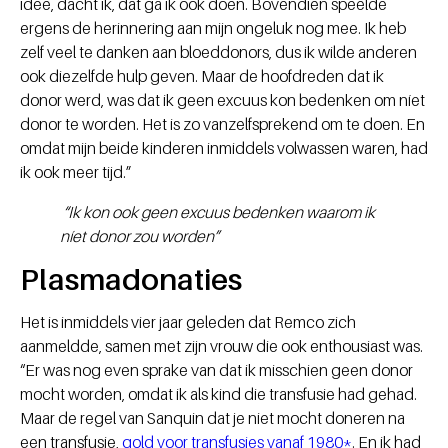
idee, dacht ik, dat ga ik ook doen. Bovendien speelde
ergens de herinnering aan mijn ongeluk nog mee. Ik heb
zelf veel te danken aan bloeddonors, dus ik wilde anderen
ook diezelfde hulp geven. Maar de hoofdreden dat ik
donor werd, was dat ik geen excuus kon bedenken om níet
donor te worden. Het is zo vanzelfsprekend om te doen. En
omdat mijn beide kinderen inmiddels volwassen waren, had
ik ook meer tijd.”
“Ik kon ook geen excuus bedenken waarom ik
níet donor zou worden”
Plasmadonaties
Het is inmiddels vier jaar geleden dat Remco zich
aanmeldde, samen met zijn vrouw die ook enthousiast was.
“Er was nog even sprake van dat ik misschien geen donor
mocht worden, omdat ik als kind die transfusie had gehad.
Maar de regel van Sanquin dat je niet mocht doneren na
een transfusie,
gold voor transfusies vanaf 1980*
. En ik had