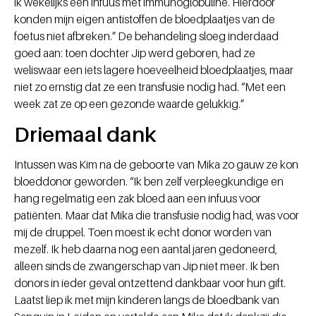
ik wekelijks een infuus met immunoglobuline. Hierdoor
konden mijn eigen antistoffen de bloedplaatjes van de
foetus niet afbreken.” De behandeling sloeg inderdaad
goed aan: toen dochter Jip werd geboren, had ze
weliswaar een iets lagere hoeveelheid bloedplaatjes, maar
niet zo ernstig dat ze een transfusie nodig had. “Met een
week zat ze op een gezonde waarde gelukkig.”
Driemaal dank
Intussen was Kim na de geboorte van Mika zo gauw ze kon
bloeddonor geworden. “Ik ben zelf verpleegkundige en
hang regelmatig een zak bloed aan een infuus voor
patiënten. Maar dat Mika die transfusie nodig had, was voor
mij de druppel. Toen moest ik echt donor worden van
mezelf. Ik heb daarna nog een aantal jaren gedoneerd,
alleen sinds de zwangerschap van Jip niet meer. Ik ben
donors in ieder geval ontzettend dankbaar voor hun gift.
Laatst liep ik met mijn kinderen langs de bloedbank van