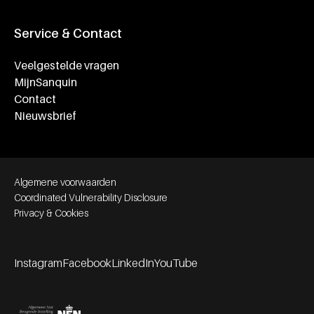
Service & Contact
Veelgestelde vragen
MijnSanquin
Contact
Nieuwsbrief
Footer bottom navigation
Algemene voorwaarden
Coordinated Vulnerability Disclosure
Privacy & Cookies
Instagram
Facebook
LinkedIn
YouTube
Footer socials