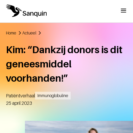
Overslaan en naar de inhoud gaan
Menu
Home
Actueel
Kruimelpad
Kim: “Dankzij donors is dit
geneesmiddel
voorhanden!”
Patiëntverhaal
Immunoglobuline
Aangemaakt
25 april 2023