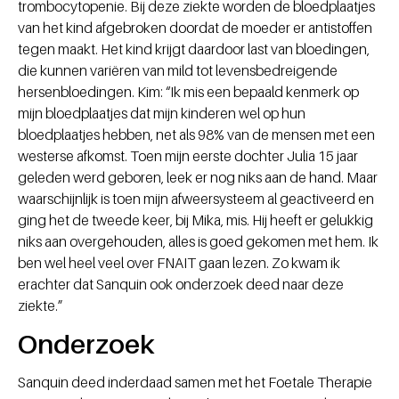
trombocytopenie. Bij deze ziekte worden de bloedplaatjes
van het kind afgebroken doordat de moeder er antistoffen
tegen maakt. Het kind krijgt daardoor last van bloedingen,
die kunnen variëren van mild tot levensbedreigende
hersenbloedingen. Kim: “Ik mis een bepaald kenmerk op
mijn bloedplaatjes dat mijn kinderen wel op hun
bloedplaatjes hebben, net als 98% van de mensen met een
westerse afkomst. Toen mijn eerste dochter Julia 15 jaar
geleden werd geboren, leek er nog niks aan de hand. Maar
waarschijnlijk is toen mijn afweersysteem al geactiveerd en
ging het de tweede keer, bij Mika, mis. Hij heeft er gelukkig
niks aan overgehouden, alles is goed gekomen met hem. Ik
ben wel heel veel over FNAIT gaan lezen. Zo kwam ik
erachter dat Sanquin ook onderzoek deed naar deze
ziekte.”
Onderzoek
Sanquin deed inderdaad samen met het Foetale Therapie