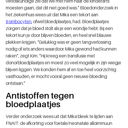
verloskundige zei dat we met hem naar de kinderarts
moesten gaan, dat dit niet goed was.” Bloedonderzoek in
het ziekenhuis wees uit dat Mika een tekort aan
trombocyten
, ofwel bloedplaatjes, had. Bloedplaatjes
zorgen dat je bloed stolt als je een wondje hebt. Bij een
tekort kun je door blijven bloeden, en heel snel blauwe
plekken krijgen. “Gelukkig was er geen tangverlossing
nodig of iets anders waardoor Mika gewond had kunnen
raken”, zegt Kim. “Hij kreeg een transfusie met
donorbloedplaatjes en moest zo veel mogelijk in zijn wiegje
blijven liggen. We konden hem af en toe heel voorzichtig
vasthouden, er mocht vooral geen nieuwe bloeding
ontstaan.”
Antistoffen tegen
bloedplaatjes
Verder onderzoek wees uit dat Mika bleek te lijden aan
FNAIT: de afkorting voor foetale/neonatale alloimmuun