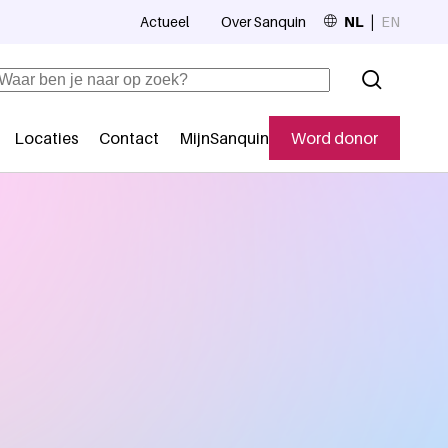
Actueel
Over Sanquin
NL
EN
Top navigation
Zoeken
Locaties
Contact
MijnSanquin
Word donor
Secundaire navigatie