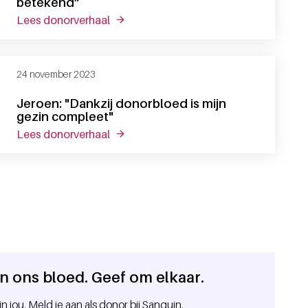
betekend”
lees donorverhaal
over “mijn bloedtransfusie heeft veel 
24 november 2023
Jeroen: "Dankzij donorbloed is mijn
gezin compleet"
lees donorverhaal
over jeroen: "dankzij donorbloed is mij
 in ons bloed. Geef om elkaar.
in jou. Meld je aan als donor bij Sanquin.