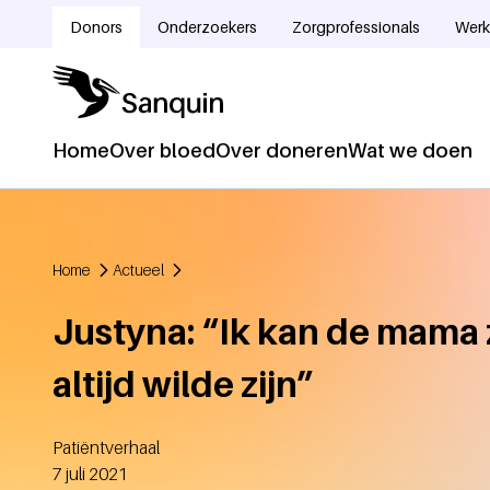
Overslaan en naar de inhoud gaan
Donors
Onderzoekers
Zorgprofessionals
Werk
Doelgroepnavigatie
Home
Over bloed
Over doneren
Wat we doen
Hoofdnavigatie
Home
Actueel
Kruimelpad
Justyna: “Ik kan de mama z
altijd wilde zijn”
Patiëntverhaal
Aangemaakt
7 juli 2021