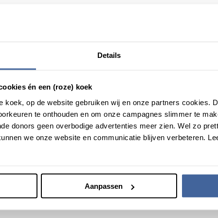
indelijk om een infuus bij Justyna aan te leggen en stroomde het 
met je doet. Ik merkte letterlijk dat mijn energie en kracht terugkeer
kbaar ik was naar alle bloeddonors.” Ze kon eindelijk genieten va
d gelegd op het ziekenhuisbed.
Details
nors
cookies én een (roze) koek
 een stevig kereltje dat het hartstikke goed doet. “Hij redt het pr
roze koek, op de website gebruiken wij en onze partners cookies.
ddels ook aangesterkt, maar ze denkt nog vaak terug aan haar bevalli
voorkeuren te onthouden en om onze campagnes slimmer te mak
n gehoopt had, dat is jammer. Maar ik weet nu wel hoe ontzettend 
de donors geen overbodige advertenties meer zien. Wel zo pretti
donors kan ik de mama zijn die ik altijd heb willen zijn voor mijn ki
unnen we onze website en communicatie blijven verbeteren. Le
als er geen bloed voor mij was geweest. Dus donors, bij deze e
Aanpassen