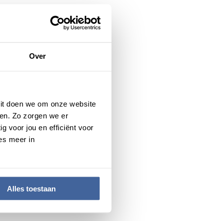
donorbloed in haar lichaam.
den in mijn lijf. Ik bedacht
n zoon James, die tussen
Over
ima op één nier, hij is heel
 Dit doen we om onze website
ng. “Het is totaal niet
en. Zo zorgen we er
belangrijk het
g voor jou en efficiënt voor
nd. Ik moet er niet aan
es meer in
en mega dikke dankjewel!”
Alles toestaan