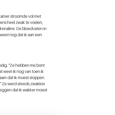
 kamer stroomde vol met
eens heel zwak te voelen,
renaline. De bloedvaten in
k weet nog dat ik aan een
nodig. “Ze hebben me bont
t weet ik nog van toen ik
aam dat ik moest stoppen.
.” Ze werd steeds zwakker
 zeggen dat ik wakker moest