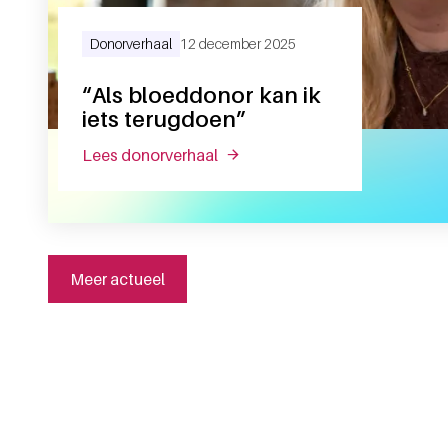
Donorverhaal
12 december 2025
“Als bloeddonor kan ik
iets terugdoen”
lees donorverhaal
over “als bloeddonor kan ik iet
Meer actueel
Algemene informatie