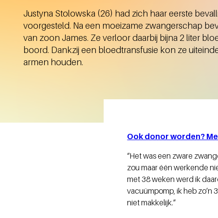
Justyna Stolowska (26) had zich haar eerste beval
voorgesteld. Na een moeizame zwangerschap bevi
van zoon James. Ze verloor daarbij bijna 2 liter bl
boord. Dankzij een bloedtransfusie kon ze uiteinde
armen houden.
Ook donor worden? Meld
“Het was een zware zwanger
zou maar één werkende nier 
met 38 weken werd ik daar
vacuümpomp, ik heb zo’n 3 u
niet makkelijk.”