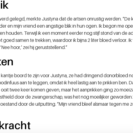
ik
werd gelegd, merkte Justyna dat de artsen onrustig werden. “De
der en mijn vriend een angstige blik in hun ogen. Ik begon me op
en houden. Terwijl ik een moment eerder nog stijf stond van de ad
 goed samen te trekken, waardoor ik bijna 2 liter bloed verloor. I
‘Nee hoor,’ zei hij geruststellend.”
ken
k kantje boord te zijn voor Justyna, ze had dringend donorbloed 
dinfuus aan te leggen, omdat ik heel lastig aan te prikken ben. Da
n ooit twee keer komen geven, maar het aanprikken ging zo moeiz
asthield door de zwangerschap, was het nóg moeilijker geworden
oestand door de uitputting. “Mijn vriend bleef alsmaar tegen me
 kracht