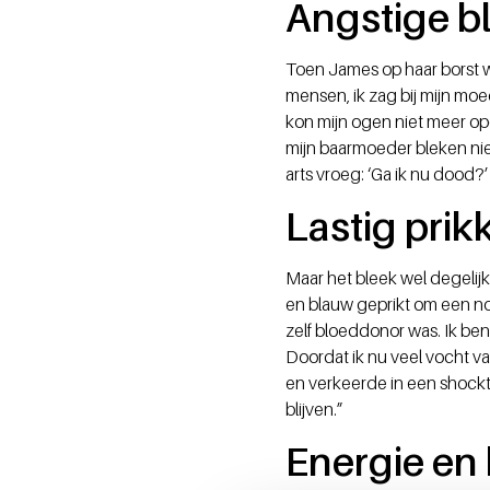
Angstige bl
Toen James op haar borst 
mensen, ik zag bij mijn moe
kon mijn ogen niet meer op
mijn baarmoeder bleken niet
arts vroeg: ‘Ga ik nu dood?’ 
Lastig prik
Maar het bleek wel degelij
en blauw geprikt om een noo
zelf bloeddonor was. Ik be
Doordat ik nu veel vocht v
en verkeerde in een shockt
blijven.”
Energie en