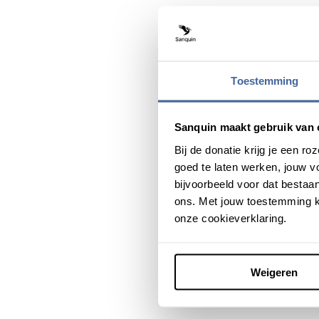
Na een paar uur lukte het e
“Het is ongelooflijk wat dat 
toen vrijwel direct hoe dan
haar en haar vriend in wer
Toestemming
Dankzij do
Sanquin maakt gebruik van 
Acht maanden verder is James
Bij de donatie krijg je een 
sterk.” Justyna zelf is inmi
goed te laten werken, jouw 
gegaan zoals ik van tevore
bijvoorbeeld voor dat bestaan
bloeddonorschap is. Dankzij 
ons. Met jouw toestemming k
denken wat er was gebeurd 
onze cookieverklaring.
Weigeren
Deel dit bericht via: