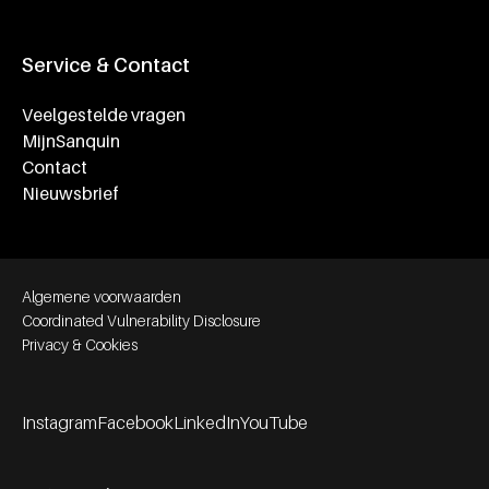
Service & Contact
Veelgestelde vragen
MijnSanquin
Contact
Nieuwsbrief
Footer bottom navigation
Algemene voorwaarden
Coordinated Vulnerability Disclosure
Privacy & Cookies
Instagram
Facebook
LinkedIn
YouTube
Footer socials