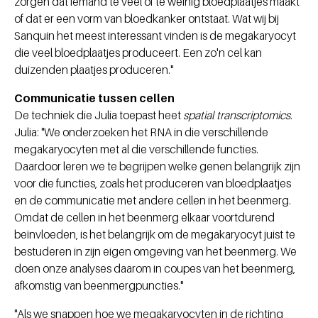
zorgen dat iemand te veel of te weinig bloedplaatjes maakt
of dat er een vorm van bloedkanker ontstaat. Wat wij bij
Sanquin het meest interessant vinden is de megakaryocyt
die veel bloedplaatjes produceert. Een zo'n cel kan
duizenden plaatjes produceren."
Communicatie tussen cellen
De techniek die Julia toepast heet
spatial transcriptomics
.
Julia: "We onderzoeken het RNA in die verschillende
megakaryocyten met al die verschillende functies.
Daardoor leren we te begrijpen welke genen belangrijk zijn
voor die functies, zoals het produceren van bloedplaatjes
en de communicatie met andere cellen in het beenmerg.
Omdat de cellen in het beenmerg elkaar voortdurend
beïnvloeden, is het belangrijk om de megakaryocyt juist te
bestuderen in zijn eigen omgeving van het beenmerg. We
doen onze analyses daarom in coupes van het beenmerg,
afkomstig van beenmergpuncties."
"Als we snappen hoe we megakaryocyten in de richting