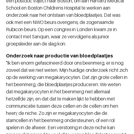
een postdoc traject naar Boston, om aan Harvard Medical
School en Boston Childrens Hospital te werken aan
onderzoek naar het ontstaan van bloedplaatjes. Dat was
ook met een NWO beurs overigens, de zogenaamde
Rubicon beurs. Op een congres in Londen kwam ze in
contact met Sanquin, waar ze vervolgens als junior
groepsleider aan de slag kon.
Onderzoek naar productie van bloedplaatjes
"Ik ben enorm gefascineerd door ons beenmerg, er is nog
zoveel dat we niet weten. Mijn huidige onderzoek richt zich
op de werking van megakaryocyten. Dat zijn grote cellen in
het beenmerg, die bloedplaatjes produceren. We weten
dat megakaryocyten in het beenmerg niet allemaal
hetzelfde zijn, en dat dat te maken lijkt te hebben met
communicatie tussen deze cellen en de cellen om hen
heen; de niche. Zo zijn er megakaryocyten die de
stamcellen in het beenmerg ondersteunen, of een rol
spelen in de afweer. Een verstoring in deze niche kan