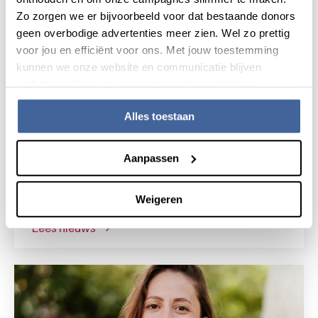
Zo zorgen we er bijvoorbeeld voor dat bestaande donors
geen overbodige advertenties meer zien. Wel zo prettig
voor jou en efficiënt voor ons. Met jouw toestemming
kunnen we onze website en communicatie blijven
verbeteren. Lees meer in onze cookieverklaring.
Alles toestaan
Nieuws
1 april 2026
Aanpassen
Innovatief onderzoek dankzij het
Weigeren
Sanquin Research Fund
lees nieuws
over innovatief onderzoek dankzij het sanq