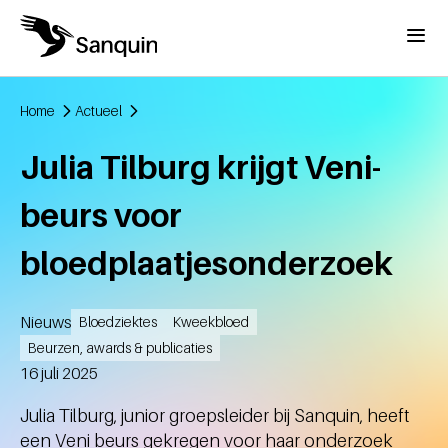
Overslaan en naar de inhoud gaan
Menu
Home
Actueel
Kruimelpad
Julia Tilburg krijgt Veni-
beurs voor
bloedplaatjesonderzoek
Nieuws
Bloedziektes
Kweekbloed
Beurzen, awards & publicaties
Aangemaakt
16 juli 2025
Julia Tilburg, junior groepsleider bij Sanquin, heeft
een Veni beurs gekregen voor haar onderzoek