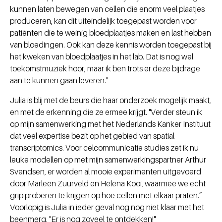
kunnen laten bewegen van cellen die enorm veel plaatjes
produceren, kan dit uiteindelijk toegepast worden voor
patiënten die te weinig bloedplaatjes maken en last hebben
van bloedingen. Ook kan deze kennis worden toegepast bij
het kweken van bloedplaatjes in het lab. Dat is nog wel
toekomstmuziek hoor, maar ik ben trots er deze bijdrage
aan te kunnen gaan leveren."
Julia is blij met de beurs die haar onderzoek mogelijk maakt,
en met de erkenning die ze ermee krijgt. "Verder steun ik
op mijn samenwerking met het Nederlands Kanker Instituut
dat veel expertise bezit op het gebied van spatial
transcriptomics. Voor celcommunicatie studies zet ik nu
leuke modellen op met mijn samenwerkingspartner Arthur
Svendsen, er worden al mooie experimenten uitgevoerd
door Marleen Zuurveld en Helena Kooi, waarmee we echt
grip proberen te krijgen op hoe cellen met elkaar praten.”
Voorlopig is Julia in ieder geval nog nog niet klaar met het
beenmerg. "Er is nog zoveel te ontdekken!"