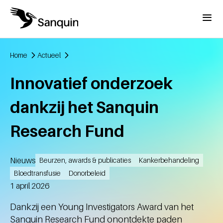
Overslaan en naar de inhoud gaan
Menu
Home
Actueel
Kruimelpad
Innovatief onderzoek
dankzij het Sanquin
Research Fund
Nieuws
Beurzen, awards & publicaties
Kankerbehandeling
Bloedtransfusie
Donorbeleid
Aangemaakt
1 april 2026
Dankzij een Young Investigators Award van het
Sanquin Research Fund onontdekte paden