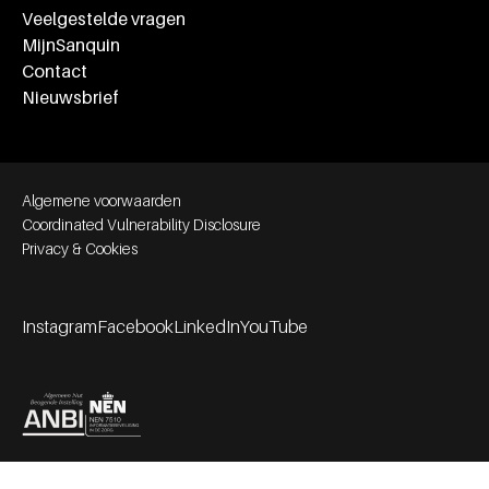
Veelgestelde vragen
MijnSanquin
Contact
Nieuwsbrief
Footer bottom navigation
Algemene voorwaarden
Coordinated Vulnerability Disclosure
Privacy & Cookies
Instagram
Facebook
LinkedIn
YouTube
Footer socials
Partners