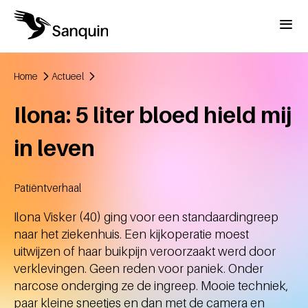
Overslaan en naar de inhoud gaan
Menu
Home
Actueel
Kruimelpad
Ilona: 5 liter bloed hield mij
in leven
Patiëntverhaal
Aangemaakt
Ilona Visker (40) ging voor een standaardingreep
naar het ziekenhuis. Een kijkoperatie moest
uitwijzen of haar buikpijn veroorzaakt werd door
verklevingen. Geen reden voor paniek. Onder
narcose onderging ze de ingreep. Mooie techniek,
paar kleine sneetjes en dan met de camera en