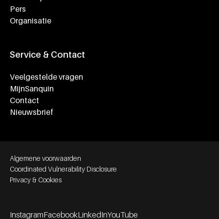
Pers
Organisatie
Service & Contact
Veelgestelde vragen
MijnSanquin
Contact
Nieuwsbrief
Footer bottom navigation
Algemene voorwaarden
Coordinated Vulnerability Disclosure
Privacy & Cookies
Instagram
Facebook
LinkedIn
YouTube