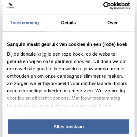
lees patiëntverhaal
over "ineens is het vechten voor je l
Toestemming
Details
Over
Sanquin maakt gebruik van cookies én een (roze) koek
Bij de donatie krijg je een roze koek, op de website
gebruiken wij en onze partners cookies. Dit doen we om
onze website goed te laten werken, jouw voorkeuren te
onthouden en om onze campagnes slimmer te maken.
Zo zorgen we er bijvoorbeeld voor dat bestaande donors
geen overbodige advertenties meer zien. Wel zo prettig
voor jou en efficiënt voor ons. Met jouw toestemming
kunnen we onze website en communicatie blijven
7 juli 2021
verbeteren. Lees meer in onze cookieverklaring.
Lia: “Heel bijzonder dat er altijd bloed op
Alles toestaan
voorraad is”
lees patiëntverhaal
over lia: “heel bijzonder dat er altij